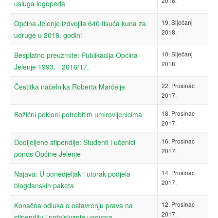
2018.
usluga logopeda
19. Siječanj
Općina Jelenje izdvojila 640 tisuća kuna za
2018.
udruge u 2018. godini
10. Siječanj
Besplatno preuzmite: Publikacija Općina
2018.
Jelenje 1993. - 2016/17.
22. Prosinac
Čestitka načelnika Roberta Marčelje
2017.
18. Prosinac
Božićni pokloni potrebitim umirovljenicima
2017.
16. Prosinac
Dodijeljene stipendije: Studenti i učenici
2017.
ponos Općine Jelenje
14. Prosinac
Najava: U ponedjeljak i utorak podjela
2017.
blagdanskih paketa
12. Prosinac
Konačna odluka o ostavrenju prava na
2017.
stipendiju i potpisivanje ugovora