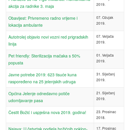
2019.
akcija za radnike 3. maja
07. Ožujak
Obavijest: Privremeno radno vrijeme i
2019.
lokacija ambulante
07. Veljača
Autotrolej objavio novi vozni red prigradskih
2019.
linija
01. Veljača
Pet friendly: Sterilizacija mačaka s 50%
2019.
popusta
31. Siječanj
Javne potrebe 2019: 623 tisuće kuna
2019.
raspoređeno na 25 jelenjskih udruga
21. Siječanj
Općina Jelenje odnedavno potiče
2019.
udomljavanje pasa
23. Prosinac
Čestit Božić i uspješna nova 2019. godina!
2018.
17. Prosinac
Najava: U četvrtak podjela božićnih poklon-