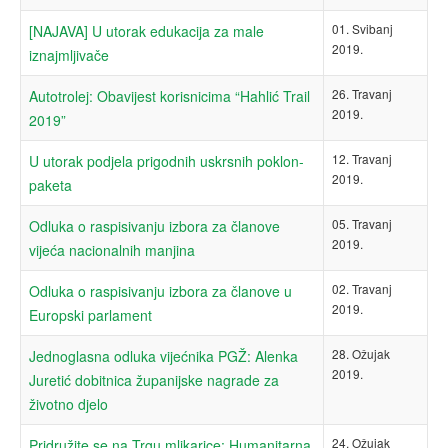
01. Svibanj
[NAJAVA] U utorak edukacija za male
2019.
iznajmljivače
26. Travanj
Autotrolej: Obavijest korisnicima “Hahlić Trail
2019.
2019”
12. Travanj
U utorak podjela prigodnih uskrsnih poklon-
2019.
paketa
05. Travanj
Odluka o raspisivanju izbora za članove
2019.
vijeća nacionalnih manjina
02. Travanj
Odluka o raspisivanju izbora za članove u
2019.
Europski parlament
28. Ožujak
Jednoglasna odluka vijećnika PGŽ: Alenka
2019.
Juretić dobitnica županijske nagrade za
životno djelo
24. Ožujak
Pridružite se na Trgu mlikarice: Humanitarna