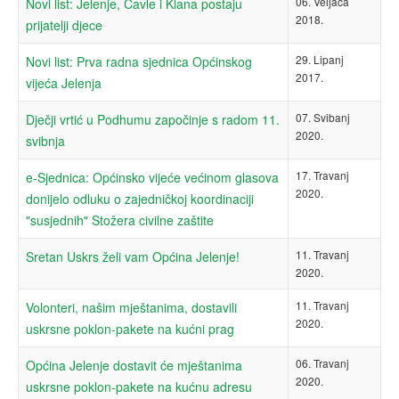
06. Veljača
Novi list: Jelenje, Čavle i Klana postaju
2018.
prijatelji djece
29. Lipanj
Novi list: Prva radna sjednica Općinskog
2017.
vijeća Jelenja
07. Svibanj
Dječji vrtić u Podhumu započinje s radom 11.
2020.
svibnja
17. Travanj
e-Sjednica: Općinsko vijeće većinom glasova
2020.
donijelo odluku o zajedničkoj koordinaciji
"susjednih" Stožera civilne zaštite
11. Travanj
Sretan Uskrs želi vam Općina Jelenje!
2020.
11. Travanj
Volonteri, našim mještanima, dostavili
2020.
uskrsne poklon-pakete na kućni prag
06. Travanj
Općina Jelenje dostavit će mještanima
2020.
uskrsne poklon-pakete na kućnu adresu