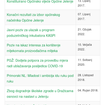
13. Lipanj
Konstituirano Općinsko vijeće Općine Jelenje
2017.
07. Lipanj
Konačni rezultati za izbor općinskog
2017.
načelnika Općine Jelenje
21. Ožujak
Javni poziv za ulazak u program
2022.
poduzetničkog inkubatora KASPI
10. Veljača
Poziv na iskaz interesa za korištenje
2022.
mljekomata proizvođačima mlijeka
11. Svibanj
PGŽ: Dodjela potpora za provedbu mjera
2020.
radi ublažavanja posljedica COVID-19
28. Listopad
Primorski NL: Mladost i ambicija idu ruku pod
2018.
ruku
04. Rujan 2018.
Zbog dogradnje školske zgrade u Dražicama
osnovci na nastavi u Jelenju