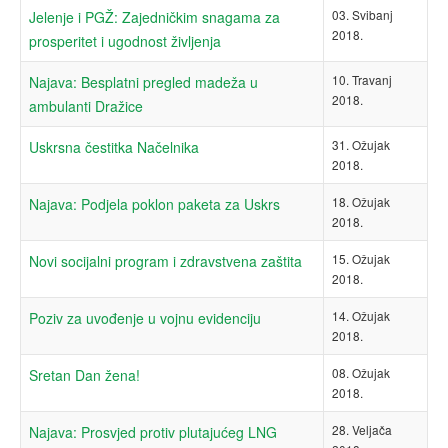
03. Svibanj
Jelenje i PGŽ: Zajedničkim snagama za
2018.
prosperitet i ugodnost življenja
10. Travanj
Najava: Besplatni pregled madeža u
2018.
ambulanti Dražice
31. Ožujak
Uskrsna čestitka Načelnika
2018.
18. Ožujak
Najava: Podjela poklon paketa za Uskrs
2018.
15. Ožujak
Novi socijalni program i zdravstvena zaštita
2018.
14. Ožujak
Poziv za uvođenje u vojnu evidenciju
2018.
08. Ožujak
Sretan Dan žena!
2018.
28. Veljača
Najava: Prosvjed protiv plutajućeg LNG