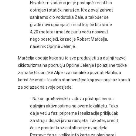
Hrvatskim vodama jer je postojeći most bio
dotrajao i statički narušen. Kroz ovaj zahvat
saniramo dio vodotoka Zale, a također se
grade novi upornjaci i most koji će biti širine
4,20 metara i imat će punu veću nosivost
nego postojeći, kazao je Robert Marčelja,
načelnik Općine Jelenje.
Marčelja dodaje kako su to sve preduvjeti za daljnji razvoj
cikloturizma na području Općine Jelenje i polazišne točke
za naše Grobničke Alpe i za nadaleko poznati Hahlić, a
korist će imati i lokalno stanovništvo koji ovaj prijelaz koristi
za odlazak na svoje posjede.
- Nakon građevinskih radova pristupit ćemo i
daljnjim aktivnostima na ovom lokalitetu. Tako
da je već u fazi pripreme i realizacije priključak
za struju, dolazi javna rasvjeta. Također, uredit
će se prostor kroz asfaltiranje ovog djela.
Postavit će se i velike info karte za planinare i