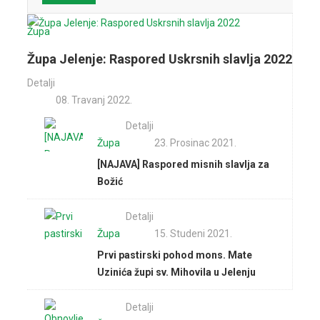
se
primaju
Župa
do 10.
Župa Jelenje: Raspored Uskrsnih slavlja 2022
travnja
na:
Detalji
091/721-
08. Travanj 2022.
5377
Detalji
Župa
23. Prosinac 2021.
[NAJAVA] Raspored misnih slavlja za
Božić
Detalji
Župa
15. Studeni 2021.
Prvi pastirski pohod mons. Mate
Uzinića župi sv. Mihovila u Jelenju
Detalji