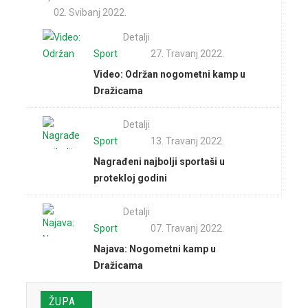
02. Svibanj 2022.
Detalji
Sport
27. Travanj 2022.
Video: Održan nogometni kamp u
Dražicama
Detalji
Sport
13. Travanj 2022.
Nagrađeni najbolji sportaši u
protekloj godini
Detalji
Sport
07. Travanj 2022.
Najava: Nogometni kamp u
Dražicama
Prijave
ŽUPA