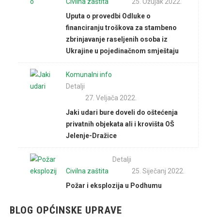
Civilna zaštita
25. Ožujak 2022.
Uputa o provedbi Odluke o
financiranju troškova za stambeno
zbrinjavanje raseljenih osoba iz
Ukrajine u pojedinačnom smještaju
Komunalni info
Detalji
27. Veljača 2022.
Jaki udari bure doveli do oštećenja
privatnih objekata ali i krovišta OŠ
Jelenje-Dražice
Detalji
Civilna zaštita
25. Siječanj 2022.
Požar i eksplozija u Podhumu
BLOG OPĆINSKE UPRAVE