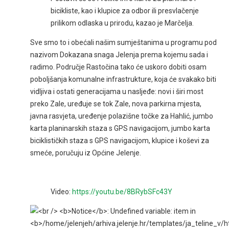
bicikliste, kao i klupice za odbor ili presvlačenje
prilikom odlaska u prirodu, kazao je Marčelja.
Sve smo to i obećali našim sumještanima u programu pod
nazivom Dokazana snaga Jelenja prema kojemu sada i
radimo. Područje Rastočina tako će uskoro dobiti osam
poboljšanja komunalne infrastrukture, koja će svakako biti
vidljiva i ostati generacijama u nasljeđe: novi i širi most
preko Zale, uređuje se tok Zale, nova parkirna mjesta,
javna rasvjeta, uređenje polazišne točke za Hahlić, jumbo
karta planinarskih staza s GPS navigacijom, jumbo karta
biciklističkih staza s GPS navigacijom, klupice i koševi za
smeće, poručuju iz Općine Jelenje.
Video:
https://youtu.be/8BRybSFc43Y