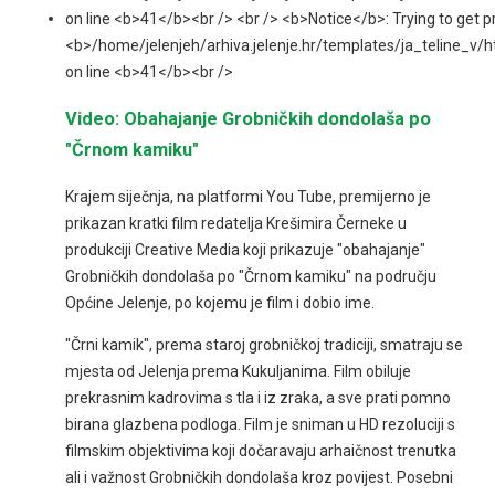
Video: Obahajanje Grobničkih dondolaša po
"Črnom kamiku"
Krajem siječnja, na platformi You Tube, premijerno je
prikazan kratki film redatelja Krešimira Černeke u
produkciji Creative Media koji prikazuje "obahajanje"
Grobničkih dondolaša po "Črnom kamiku" na području
Općine Jelenje, po kojemu je film i dobio ime.
"Črni kamik", prema staroj grobničkoj tradiciji, smatraju se
mjesta od Jelenja prema Kukuljanima. Film obiluje
prekrasnim kadrovima s tla i iz zraka, a sve prati pomno
birana glazbena podloga. Film je sniman u HD rezoluciji s
filmskim objektivima koji dočaravaju arhaičnost trenutka
ali i važnost Grobničkih dondolaša kroz povijest. Posebni