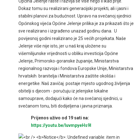
Općina Jelenje raste i razvija se vise nego li ikad prije.
Dokaz tomu su realizirani generacijski projekti, ali i jasni i
stabilni planovi za budućnost. Upravo na svečanoj sjednici
Općinskog vijeća Općine Jelenje prilika je za prikazati što je
sve realizirano i izgrađeno unazad godinu dana. U
povijesnoj godini realizirano je 25 većih projekata. Naše
Jelenje više nije isto, jer u naš kraj uložene su
višemilijunske vrijednosti u obliku investicija Općine
Jelenje, Primorsko-goranske županije, Ministarstva
regionalnog razvoja i fondova Europske Unije, Ministarstva
hrvatskih branitelja i Ministarstva zaštite okoliša i
energetike. Naš zavičaj postaje mjesto ugodnog življenja
obitelji s djecom - poručuju iz jelenjske lokalne
samouprave, dodajući kako će na svečanoj sjednici, u
svečanom tonu, biti dodijeljena i javna priznanja.
Prijenos uživo od 19 sati na:
https://youtu.be/IuvmpyeHs9I