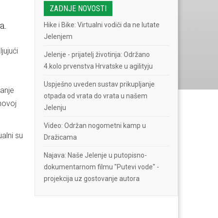
ZADNJE NOVOSTI
a.
Hike i Bike: Virtualni vodiči da ne lutate
Jelenjem
jujući
Jelenje - prijatelj životinja: Održano
4.kolo prvenstva Hrvatske u agilityju
Uspješno uveden sustav prikupljanje
vanje
otpada od vrata do vrata u našem
ihovoj
Jelenju
Video: Održan nogometni kamp u
alni su
Dražicama
Najava: Naše Jelenje u putopisno-
dokumentarnom filmu "Putevi vode" -
projekcija uz gostovanje autora