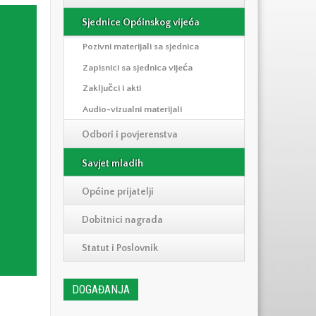
Sjednice Općinskog vijeća
Pozivni materijali sa sjednica
Zapisnici sa sjednica vijeća
Zaključci i akti
Audio-vizualni materijali
Odbori i povjerenstva
Savjet mladih
Općine prijatelji
Dobitnici nagrada
Statut i Poslovnik
DOGAĐANJA