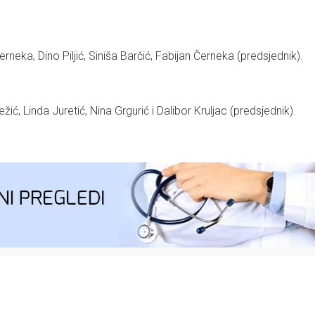
rneka, Dino Piljić, Siniša Barčić, Fabijan Černeka (predsjednik).
ežić, Linda Juretić, Nina Grgurić i Dalibor Kruljac (predsjednik).