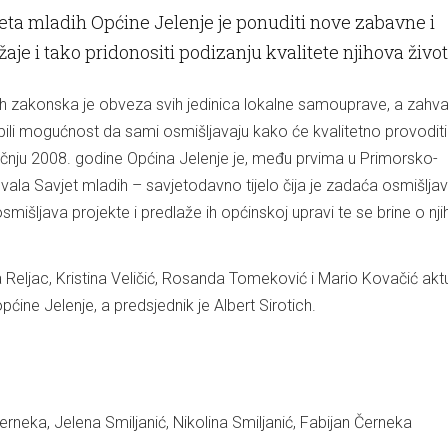
jeta mladih Općine Jelenje je ponuditi nove zabavne i
je i tako pridonositi podizanju kvalitete njihova život
h zakonska je obveza svih jedinica lokalne samouprave, a zahval
dobili mogućnost da sami osmišljavaju kako će kvalitetno provoditi
ečnju 2008. godine Općina Jelenje je, među prvima u Primorsko-
vala Savjet mladih – savjetodavno tijelo čija je zadaća osmišlja
osmišljava projekte i predlaže ih općinskoj upravi te se brine o nj
 Reljac, Kristina Veličić, Rosanda Tomeković i Mario Kovačić aktu
pćine Jelenje, a predsjednik je Albert Sirotich.
Černeka, Jelena Smiljanić, Nikolina Smiljanić, Fabijan Černeka