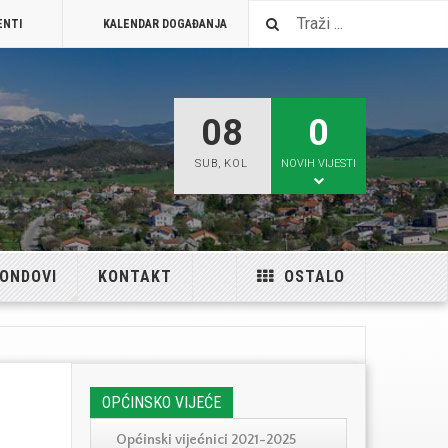
ENTI
KALENDAR DOGAĐANJA
VISIT JELENJE
08
0
SUB
,
KOL
NOVIH VIJESTI
FONDOVI
KONTAKT
OSTALO
OPĆINSKO VIJEĆE
Općinski vijećnici 2021-2025