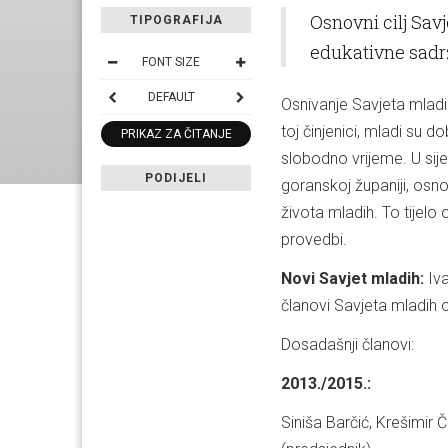
Osnovni cilj Sav
TIPOGRAFIJA
edukativne sadrža
FONT SIZE
DEFAULT
Osnivanje Savjeta mladi
toj činjenici, mladi su 
PRIKAZ ZA ČITANJE
slobodno vrijeme. U sij
PODIJELI
goranskoj županiji, osno
života mladih. To tijelo 
provedbi.
Novi Savjet mladih:
Iva
članovi Savjeta mladih o
Dosadašnji članovi:
2013./2015.:
Siniša Barčić, Krešimir 