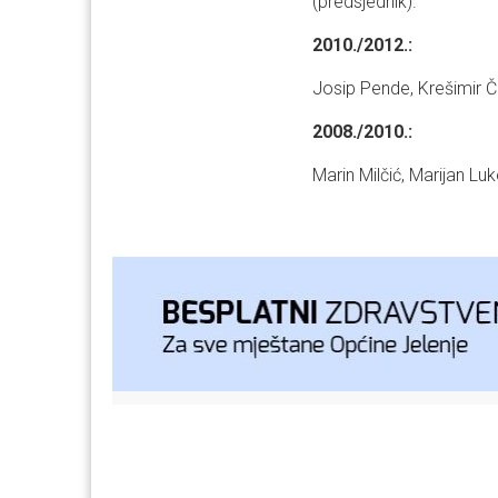
(predsjednik).
2010./2012.:
Josip Pende, Krešimir Če
2008./2010.:
Marin Milčić, Marijan Luk