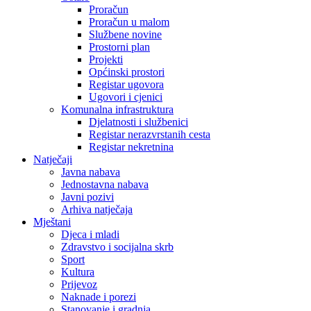
Proračun
Proračun u malom
Službene novine
Prostorni plan
Projekti
Općinski prostori
Registar ugovora
Ugovori i cjenici
Komunalna infrastruktura
Djelatnosti i službenici
Registar nerazvrstanih cesta
Registar nekretnina
Natječaji
Javna nabava
Jednostavna nabava
Javni pozivi
Arhiva natječaja
Mještani
Djeca i mladi
Zdravstvo i socijalna skrb
Sport
Kultura
Prijevoz
Naknade i porezi
Stanovanje i gradnja