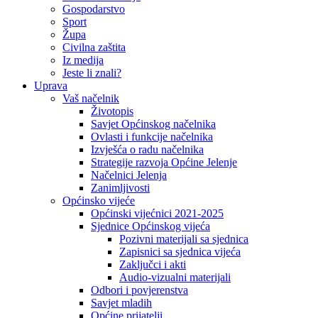
Gospodarstvo
Sport
Župa
Civilna zaštita
Iz medija
Jeste li znali?
Uprava
Vaš načelnik
Životopis
Savjet Općinskog načelnika
Ovlasti i funkcije načelnika
Izvješća o radu načelnika
Strategije razvoja Općine Jelenje
Načelnici Jelenja
Zanimljivosti
Općinsko vijeće
Općinski vijećnici 2021-2025
Sjednice Općinskog vijeća
Pozivni materijali sa sjednica
Zapisnici sa sjednica vijeća
Zaključci i akti
Audio-vizualni materijali
Odbori i povjerenstva
Savjet mladih
Općine prijatelji