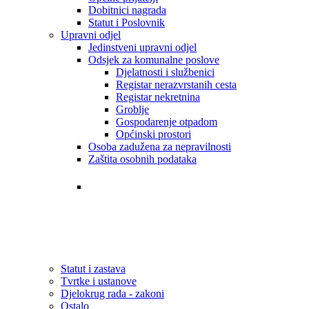
Dobitnici nagrada
Statut i Poslovnik
Upravni odjel
Jedinstveni upravni odjel
Odsjek za komunalne poslove
Djelatnosti i službenici
Registar nerazvrstanih cesta
Registar nekretnina
Groblje
Gospodarenje otpadom
Općinski prostori
Osoba zadužena za nepravilnosti
Zaštita osobnih podataka
Tvrtke i ustanove
Statut i zastava
Djelokrug rada - zakoni
Statut i zastava
Tvrtke i ustanove
Djelokrug rada - zakoni
Ostalo