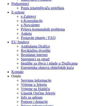
Poduzetnici
Popis iznajmljivača smještaja
E-usluge
e-Zahtjevi
e-Konzultacije
e-Newsletter
Prijava komunalnih problema
Anketa
Postavite pitanje / FAQ
EU fondovi
Ambulanta Dražice
Reciklažno dvorište
Besplatan internet
Spremnici za otpad
Igralište za djecu i mlade u Dražicama
Energetska obnova obiteljskih kuća
Kontakt
Ostalo
Servisne informacije
Vrijeme u Jelenju
Vrijeme na Hahliću
Glasnik Općine Jelenje
Info za udruge
Potpore i donacije
Pristup informacijama