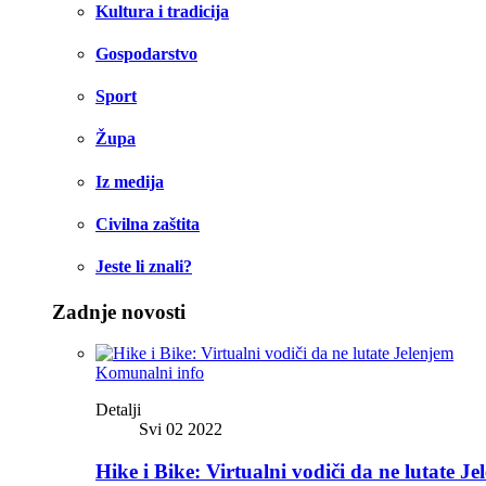
Kultura i tradicija
Gospodarstvo
Sport
Župa
Iz medija
Civilna zaštita
Jeste li znali?
Zadnje novosti
Komunalni info
Detalji
Svi 02 2022
Hike i Bike: Virtualni vodiči da ne lutate Je