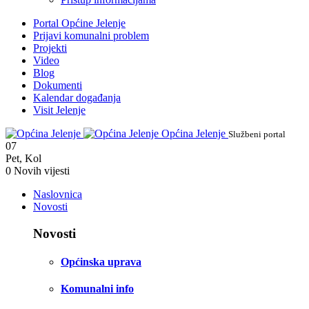
Portal Općine Jelenje
Prijavi komunalni problem
Projekti
Video
Blog
Dokumenti
Kalendar događanja
Visit Jelenje
Općina Jelenje
Službeni portal
07
Pet
,
Kol
0
Novih vijesti
Naslovnica
Novosti
Novosti
Općinska uprava
Komunalni info