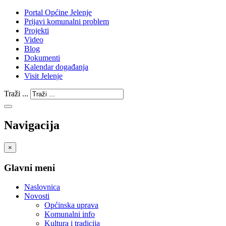
Portal Općine Jelenje
Prijavi komunalni problem
Projekti
Video
Blog
Dokumenti
Kalendar događanja
Visit Jelenje
Traži ...
Navigacija
×
Glavni meni
Naslovnica
Novosti
Općinska uprava
Komunalni info
Kultura i tradicija