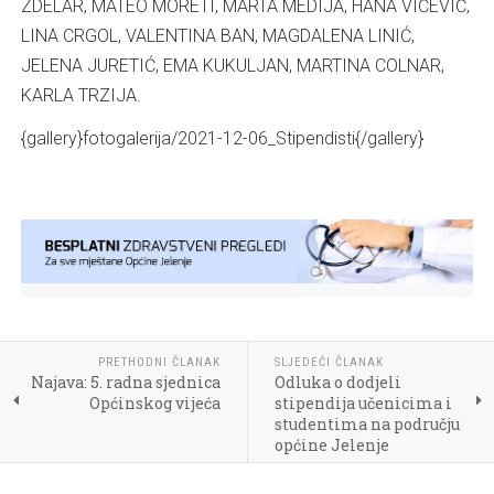
ZDELAR, MATEO MORETI, MARTA MEDIJA, HANA VIČEVIĆ,
LINA CRGOL, VALENTINA BAN, MAGDALENA LINIĆ,
JELENA JURETIĆ, EMA KUKULJAN, MARTINA COLNAR,
KARLA TRZIJA.
{gallery}fotogalerija/2021-12-06_Stipendisti{/gallery}
PRETHODNI ČLANAK
SLJEDEĆI ČLANAK
Najava: 5. radna sjednica
Odluka o dodjeli
Općinskog vijeća
stipendija učenicima i
studentima na području
općine Jelenje