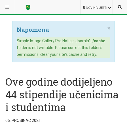
NALAZITE SE OVDJE:
NOVOSTI
OPĆINSKA UPRAVA
0
NOVIH VIJESTI
×
Napomena
Simple Image Gallery Pro Notice: Joomla's
/cache
folder is not writable. Please correct this folder's
permissions, clear your site's cache and retry.
Ove godine dodijeljeno
44 stipendije učenicima
i studentima
05. PROSINAC 2021.