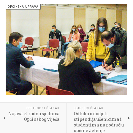
OPĆINSKA UPRAVA
PRETHODNI ČLANAK
SLJEDEĆI ČLANAK
Najava: 5. radna sjednica
Odluka o dodjeli
Općinskog vijeća
stipendija učenicima i
studentima na području
općine Jelenje