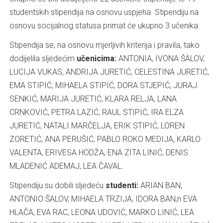
studentskih stipendija na osnovu uspjeha. Stipendiju na
osnovu socijalnog statusa primat će ukupno 3 učenika.
Stipendija se, na osnovu mjerljivih kriterija i pravila, tako
dodijelila sljedećim
učenicima:
ANTONIA, IVONA ŠALOV,
LUCIJA VUKAS, ANDRIJA JURETIĆ, CELESTINA JURETIĆ,
EMA STIPIĆ, MIHAELA STIPIĆ, DORA STJEPIĆ, JURAJ
SENKIĆ, MARIJA JURETIĆ, KLARA RELJA, LANA
CRNKOVIĆ, PETRA LAZIĆ, RAUL STIPIĆ, IRA ELZA
JURETIĆ, NATALI MARČELJA, ERIK STIPIĆ, LOREN
ZORETIĆ, ANA PERUŠIĆ, PABLO ROKO MEDIJA, KARLO
VALENTA, ERIVESA HODŽA, ENA ZITA LINIĆ, DENIS
MLADENIĆ ADEMAJ, LEA ČAVAL.
Stipendiju su dobili sljedeću
studenti:
ARIAN BAN,
ANTONIO ŠALOV, MIHAELA TRZIJA, IDORA BAN,n EVA
HLAČA, EVA RAC, LEONA UDOVIĆ, MARKO LINIĆ, LEA