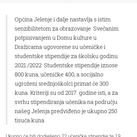
Općina Jelenje i dalje nastavlja s istim
senzibilitetom za obrazovanje. Svečanim
potpisivanjem u Domu kulture u
Dražicama ugovorene su učeničke i
studentske stipendije za školsku godinu
2021./2022. Studentske stipendije iznose
800 kuna, učeničke 400, a socijalno
ugroženi srednjoškolci primat će 300
kuna. Kriteriji su od 2017. godine isti, a za
svrhu stipendiranja učenika na području
našeg Jelenja predviđeno je ukupno 250
tisuća kuna.
Ukupno će biti dodijeljeno 22 učeničke stipendije te 19