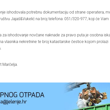
lenje ishodovala potrebnu dokumentaciju od strane operatera, 
ruštvu Jajaš&Vukelić na broj telefona: 051/320-977, koji će Vam 
 za ishodovanje novčane naknade za pravo puta je osobna iska
čuna vlasnika nekretnine te broj katastarske čestice kojom prolazi
.
t Marčelja.