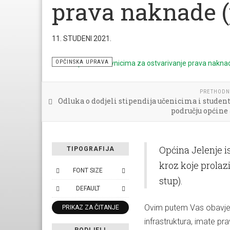
prava naknade (
11. STUDENI 2021.
OPĆINSKA UPRAVA
PRETHODN
Odluka o dodjeli stipendija učenicima i stude
području općine
Općina Jelenje is
TIPOGRAFIJA
kroz koje prolazi
FONT SIZE
stup).
DEFAULT
Ovim putem Vas obavješ
PRIKAZ ZA ČITANJE
infrastruktura, imate p