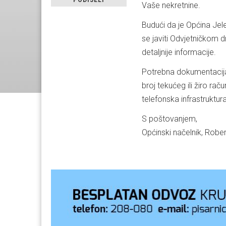
PODIJELI
Vaše nekretnine.
Budući da je Općina Je
se javiti Odvjetničkom d
detaljnije informacije.
Potrebna dokumentacija
broj tekućeg ili žiro ra
telefonska infrastruktura
S poštovanjem,
Općinski načelnik, Rober