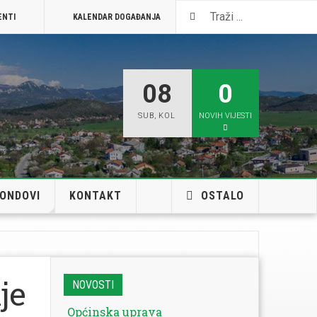
ENTI
KALENDAR DOGAĐANJA
VISIT JELENJE
08
0
SUB
,
KOL
NOVIH VIJESTI
FONDOVI
KONTAKT
OSTALO
je
NOVOSTI
Općinska uprava