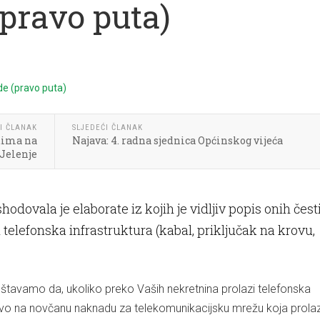
pravo puta)
I ČLANAK
SLJEDEĆI ČLANAK
ntima na
Najava: 4. radna sjednica Općinskog vijeća
 Jelenje
hodovala je elaborate iz kojih je vidljiv popis onih čest
 telefonska infrastruktura (kabal, priključak na krovu,
tavamo da, ukoliko preko Vaših nekretnina prolazi telefonska
ravo na novčanu naknadu za telekomunikacijsku mrežu koja prola