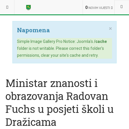
NALAZITE SE OVDJE:
NOVOSTI
OPĆINSKA UPRAVA
0
NOVIH VIJESTI
×
Napomena
Simple Image Gallery Pro Notice: Joomla's
/cache
folder is not writable. Please correct this folder's
permissions, clear your site's cache and retry.
Ministar znanosti i
obrazovanja Radovan
Fuchs u posjeti školi u
Dražicama