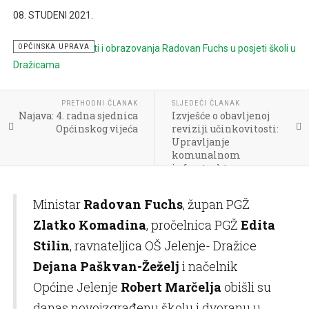
08. STUDENI 2021.
OPĆINSKA UPRAVA
PRETHODNI ČLANAK
SLJEDEĆI ČLANAK
Najava: 4. radna sjednica
Izvješće o obavljenoj
Općinskog vijeća
reviziji učinkovitosti:
Upravljanje
komunalnom
infrastrukturom u
jedinicama lokalne
samouprave na području
Ministar
Radovan Fuchs
, župan PGŽ
Primorsko-goranske
županije
Zlatko Komadina
, pročelnica PGŽ
Edita
Stilin
, ravnateljica OŠ Jelenje- Dražice
Dejana Paškvan-Žeželj
i načelnik
Općine Jelenje
Robert Marčelja
obišli su
danas novoizgrađenu školu i dvoranu u