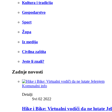
Kultura i tradicija
Gospodarstvo
Sport
Župa
Iz medija
Civilna zaštita
Jeste li znali?
Zadnje novosti
Komunalni info
Detalji
Svi 02 2022
Hike i Bike: Virtualni vodiči da ne lutate Je