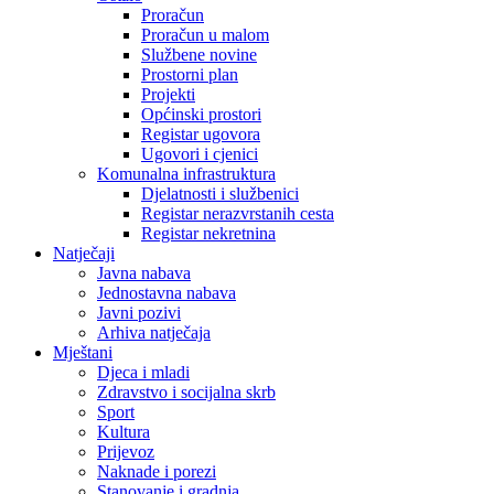
Proračun
Proračun u malom
Službene novine
Prostorni plan
Projekti
Općinski prostori
Registar ugovora
Ugovori i cjenici
Komunalna infrastruktura
Djelatnosti i službenici
Registar nerazvrstanih cesta
Registar nekretnina
Natječaji
Javna nabava
Jednostavna nabava
Javni pozivi
Arhiva natječaja
Mještani
Djeca i mladi
Zdravstvo i socijalna skrb
Sport
Kultura
Prijevoz
Naknade i porezi
Stanovanje i gradnja