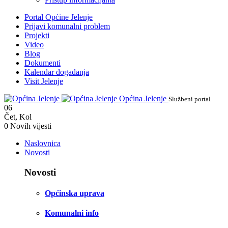
Portal Općine Jelenje
Prijavi komunalni problem
Projekti
Video
Blog
Dokumenti
Kalendar događanja
Visit Jelenje
Općina Jelenje
Službeni portal
06
Čet
,
Kol
0
Novih vijesti
Naslovnica
Novosti
Novosti
Općinska uprava
Komunalni info