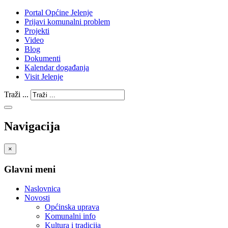
Portal Općine Jelenje
Prijavi komunalni problem
Projekti
Video
Blog
Dokumenti
Kalendar događanja
Visit Jelenje
Traži ...
Navigacija
×
Glavni meni
Naslovnica
Novosti
Općinska uprava
Komunalni info
Kultura i tradicija