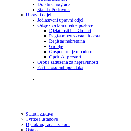
Dobitnici nagrada
Statut i Poslovnik
Upravni odjel
Jedinstveni upravni odjel
Odsjek za komunalne poslove
Djelatnosti i službenici
Registar nerazvrstanih cesta
Registar nekretnina
Groblje
Gospodarenje otpadom
Općinski prostori
Osoba zadužena za nepravilnosti
Zaštita osobnih podataka
Tvrtke i ustanove
Statut i zastava
Djelokrug rada - zakoni
Statut i zastava
Tvrtke i ustanove
Djelokrug rada - zakoni
Ostalo