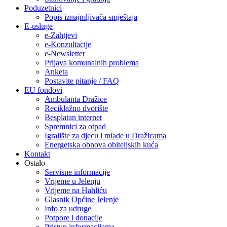
Poduzetnici
Popis iznajmljivača smještaja
E-usluge
e-Zahtjevi
e-Konzultacije
e-Newsletter
Prijava komunalnih problema
Anketa
Postavite pitanje / FAQ
EU fondovi
Ambulanta Dražice
Reciklažno dvorište
Besplatan internet
Spremnici za otpad
Igralište za djecu i mlade u Dražicama
Energetska obnova obiteljskih kuća
Kontakt
Ostalo
Servisne informacije
Vrijeme u Jelenju
Vrijeme na Hahliću
Glasnik Općine Jelenje
Info za udruge
Potpore i donacije
Pristup informacijama