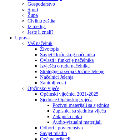
Gospodarstvo
Sport
Župa
Civilna zaštita
Iz medija
Jeste li znali?
Uprava
Vaš načelnik
Životopis
Savjet Općinskog načelnika
Ovlasti i funkcije načelnika
Izvješća o radu načelnika
Strategije razvoja Općine Jelenje
Načelnici Jelenja
Zanimljivosti
Općinsko vijeće
Općinski vijećnici 2021-2025
Sjednice Općinskog vijeća
Pozivni materijali sa sjednica
Zapisnici sa sjednica vijeća
Zaključci i akti
Audio-vizualni materijali
Odbori i povjerenstva
Savjet mladih
Općine prijatelji