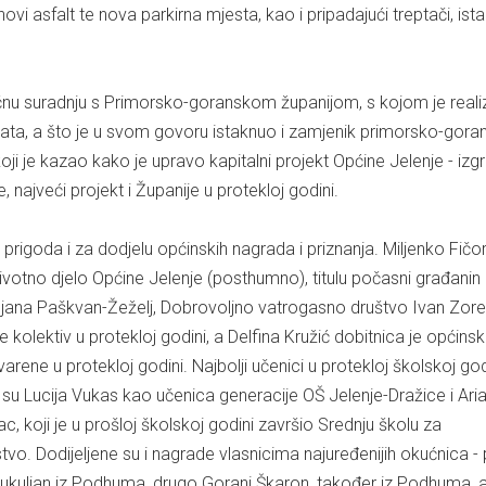
ovi asfalt te nova parkirna mjesta, kao i pripadajući treptači, ist
čnu suradnju s Primorsko-goranskom županijom, s kojom je realiz
ekata, a što je u svom govoru istaknuo i zamjenik primorsko-gor
i je kazao kako je upravo kapitalni projekt Općine Jelenje - izg
 najveći projekt i Županije u protekloj godini.
 prigoda i za dodjelu općinskih nagrada i priznanja. Miljenko Fičo
životno djelo Općine Jelenje (posthumno), titulu počasni građanin
jana Paškvan-Žeželj, Dobrovoljno vatrogasno društvo Ivan Zore
e kolektiv u protekloj godini, a Delfina Kružić dobitnica je općins
rene u protekloj godini. Najbolji učenici u protekloj školskoj god
 su Lucija Vukas kao učenica generacije OŠ Jelenje-Dražice i Ari
c, koji je u prošloj školskoj godini završio Srednju školu za
stvo. Dodijeljene su i nagrade vlasnicima najuređenijih okućnica -
 Kukuljan iz Podhuma, drugo Gorani Škaron, također iz Podhuma, a