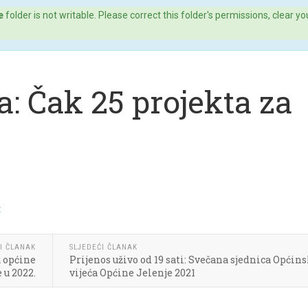
e
folder is not writable. Please correct this folder's permissions, clear yo
: Čak 25 projekta za
I ČLANAK
SLJEDEĆI ČLANAK
u općine
Prijenos uživo od 19 sati: Svečana sjednica Općin
 u 2022.
vijeća Općine Jelenje 2021