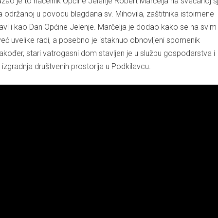
zao je to načelnik Općine Jelenje Robert Marčelja na svečanoj sj
a održanoj u povodu blagdana sv. Mihovila, zaštitnika istoimene
slavi i kao Dan Općine Jelenje. Marčelja je dodao kako se na svim
eć uvelike radi, a posebno je istaknuo obnovljeni spomenik
ođer, stari vatrogasni dom stavljen je u službu gospodarstva i
 i izgradnja društvenih prostorija u Podkilavcu.