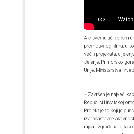
A o svemu učinjenom u p
promotivnog filma, u koj
većih projekata, u jelenj
Jelenje, Primorsko-gora
Unije, Ministarstva hrvat
- Završen je najveći kap
Republici Hrvatskoj om
Projekt je to koji je pun
izvannastavne aktivnost
rujna. Izgrađena je tako 