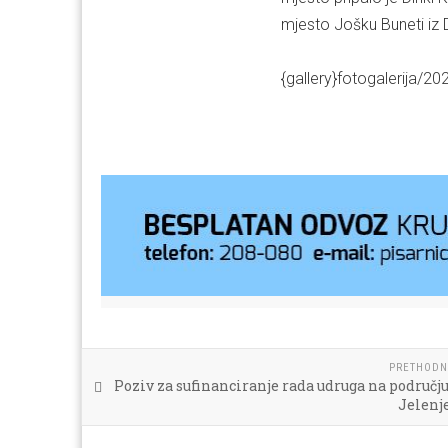
mjesto Jošku Buneti iz
{gallery}fotogalerija/2
PRETHODN
Poziv za sufinanciranje rada udruga na područj
Jelenje