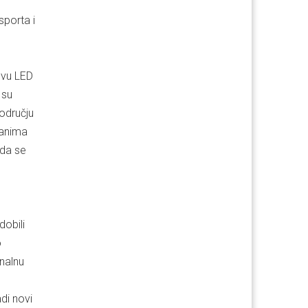
sporta i
ovu LED
 su
području
tanima
 da se
dobili
o
nalnu
,
adi novi