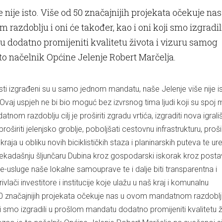
 nije isto. Više od 50 značajnijih projekata očekuje nas
azdoblju i oni će također, kao i oni koji smo izgradil
dodatno promijeniti kvalitetu života i vizuru samog
 to načelnik Općine Jelenje Robert Marčelja.
esti izgrađeni su u samo jednom mandatu, naše Jelenje više nije is
Ovaj uspjeh ne bi bio moguć bez izvrsnog tima ljudi koji su spoj 
nom razdoblju cilj je proširiti zgradu vrtića, izgraditi nova igrališ
proširiti jelenjsko groblje, poboljšati cestovnu infrastrukturu, prošir
raja u obliku novih biciklističkih staza i planinarskih puteva te ur
nekadašnju šljunčaru Dubina kroz gospodarski iskorak kroz postav
i e-usluge naše lokalne samouprave te i dalje biti transparentna i
vlači investitore i institucije koje ulažu u naš kraj i komunalnu
 50 značajnijih projekata očekuje nas u ovom mandatnom razdoblju
ji smo izgradili u prošlom mandatu dodatno promijeniti kvalitetu ž