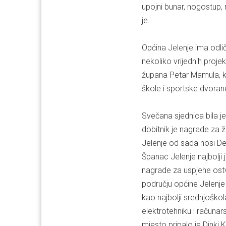
upojni bunar, nogostup, n
je.
Općina Jelenje ima odli
nekoliko vrijednih proj
župana Petar Mamula, koj
škole i sportske dvorane,
Svečana sjednica bila je
dobitnik je nagrade za 
Jelenje od sada nosi De
Španac Jelenje najbolji j
nagrade za uspjehe ostva
području općine Jelenje
kao najbolji srednjoškola
elektrotehniku i računar
mjesto pripalo je Dinki