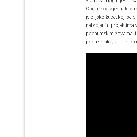
vizuru samog mjesta, ka
Općinskog vijeća Jelenj
jelenjske župe, koji se 
nabrojanim projektima v
podhumskim žrtvama, tak
poduzetnika, a tu je još