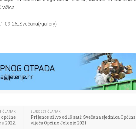
 Dražica.
021-09-26_Svečana{/gallery}
I ČLANAK
SLJEDEĆI ČLANAK
u općine
Prijenos uživo od 19 sati: Svečana sjednica Općin
 u 2022.
vijeća Općine Jelenje 2021