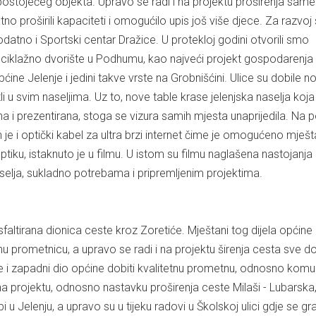
 postojećeg objekta. Upravo se radi i na projektu proširenja same
no proširili kapaciteti i omogućilo upis još više djece. Za razvoj 
odatno i Sportski centar Dražice. U protekloj godini otvorili smo
ciklažno dvorište u Podhumu, kao najveći projekt gospodarenja
ne Jelenje i jedini takve vrste na Grobnišćini. Ulice su dobile n
li u svim naseljima. Uz to, nove table krase jelenjska naselja koja
a i prezentirana, stoga se vizura samih mjesta unaprijedila. Na 
 je i optički kabel za ultra brzi internet čime je omogućeno mješ
tiku, istaknuto je u filmu. U istom su filmu naglašena nastojanja
aselja, sukladno potrebama i pripremljenim projektima.
sfaltirana dionica ceste kroz Zoretiće. Mještani tog dijela općine 
u prometnicu, a upravo se radi i na projektu širenja cesta sve d
će i zapadni dio općine dobiti kvalitetnu prometnu, odnosno komu
i na projektu, odnosno nastavku proširenja ceste Milaši - Lubarska
i u Jelenju, a upravo su u tijeku radovi u Školskoj ulici gdje se gr