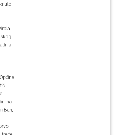
aknuto
irala
anskog
radnja
r
 Općine
tić
ke
ini na
an Ban,
 prvo
 treće