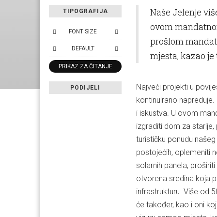
Naše Jelenje više
TIPOGRAFIJA
ovom mandatnom r
FONT SIZE
prošlom mandatu 
DEFAULT
mjesta, kazao je
PRIKAZ ZA ČITANJE
Najveći projekti u povij
PODIJELI
kontinuirano napreduje. 
i iskustva. U ovom mandat
izgraditi dom za starije, 
turističku ponudu našeg k
postojećih, oplemeniti 
solarnih panela, proširit
otvorena sredina koja pri
infrastrukturu. Više od
će također, kao i oni ko