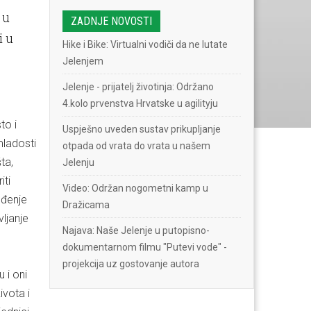
 u
ZADNJE NOVOSTI
i u
Hike i Bike: Virtualni vodiči da ne lutate
Jelenjem
Jelenje - prijatelj životinja: Održano
4.kolo prvenstva Hrvatske u agilityju
to i
Uspješno uveden sustav prikupljanje
mladosti
otpada od vrata do vrata u našem
ta,
Jelenju
iti
Video: Održan nogometni kamp u
eđenje
Dražicama
ljanje
Najava: Naše Jelenje u putopisno-
dokumentarnom filmu "Putevi vode" -
projekcija uz gostovanje autora
 i oni
ivota i