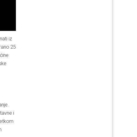
ati iz
irano 25
pćine
ske
nje.
tavne i
očetkom
n