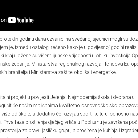
roteklih godinu dana uzvanici na svečanoj sjednici mogli su dozn
em je, između ostalog, rečeno kako je u povijesnoj godini realiz
ski kraj uložene su višemilijunske vrijednosti u obliku investicija O
nske županije, Ministarstva regionalnog razvoja i fondova Europ
skih branitelja i Ministarstva zaštite okoliša i energetike.
italni projekt u povijesti Jelenja. Najmodernija škola i dvorana u
ogućit će našim mališanima kvalitetno osnovnoškolsko obrazova
o više od škole, a dodatno će razvijati sport, kulturu, odnosno nas
i. Prva faza proširenja dječjeg vrtića u Podhumu je završena p
prostorija za pravu jasličku grupu, a proširena je kuhinja i izgrađe