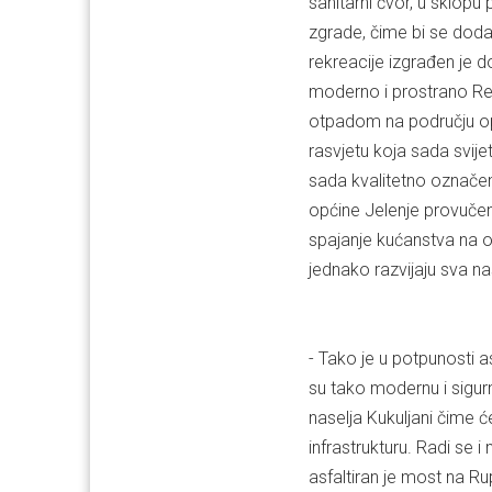
sanitarni čvor, u sklopu
zgrade, čime bi se dodat
rekreacije izgrađen je d
moderno i prostrano Re
otpadom na području opći
rasvjetu koja sada svijet
sada kvalitetno označen
općine Jelenje provučen
spajanje kućanstva na op
jednako razvijaju sva n
- Tako je u potpunosti a
su tako modernu i sigurn
naselja Kukuljani čime 
infrastrukturu. Radi se 
asfaltiran je most na Rup