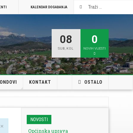
ENTI
KALENDAR DOGAĐANJA
VISIT JELENJE
08
0
SUB
,
KOL
NOVIH VIJESTI
FONDOVI
KONTAKT
OSTALO
NOVOSTI
×
Općinska uprava