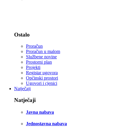
Statut i zastava
Djelokrug rada - zakoni
Ostalo
Proračun
Proračun u malom
Službene novine
Prostorni plan
Projekti
Registar ugovora
Općinski prostori
Ugovori i cjenici
Natječaji
Natječaji
Javna nabava
Jednostavna nabava