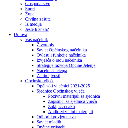
Gospodarstvo
Sport
Župa
Civilna zaštita
Iz medija
Jeste li znali?
Uprava
Vaš načelnik
Životopis
Savjet Općinskog načelnika
Ovlasti i funkcije načelnika
Izvješća o radu načelnika
Strategije razvoja Općine Jelenje
Načelnici Jelenja
Zanimljivosti
Općinsko vijeće
Općinski vijećnici 2021-2025
Sjednice Općinskog vijeća
Pozivni materijali sa sjednica
Zapisnici sa sjednica vijeća
Zaključci i akti
Audio-vizualni materijali
Odbori i povjerenstva
Savjet mladih
Općine prijatelji