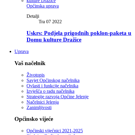
Općinska uprava
Detalji
Tra 07 2022
Uskrs: Podjela prigodnih poklon-paketa u
Domu kulture Dražice
Uprava
Vaš načelnik
Životopis
Savjet Općinskog načelnika
Ovlasti i funkcije načelnika
Izvješća o radu načelnika
Strategije razvoja Općine Jelenje
Načelnici Jelenja
Zanimljivosti
Općinsko vijeće
Općinski vijećnici 2021-2025