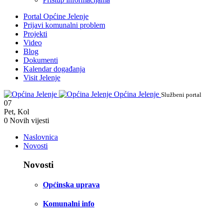
Portal Općine Jelenje
Prijavi komunalni problem
Projekti
Video
Blog
Dokumenti
Kalendar događanja
Visit Jelenje
Općina Jelenje
Službeni portal
07
Pet
,
Kol
0
Novih vijesti
Naslovnica
Novosti
Novosti
Općinska uprava
Komunalni info