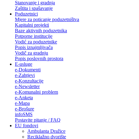
Stanovanje i gradnja
Zaštita i spašavanje
Poduzetnici
Mjere za poticanje poduzetništva
Kapitalni projekti
Baze aktivnih poduzetnika
Potporne institucije
Vodić za poduzetnike
Popis iznajmljivača
Vodič za gradnju
Popis poslovnih prostora
E-usluge
e-Dokumenti
e-Zahtjevi
e-Konzultacije
e-Newsletter
e-Komunalni problem
e-Anketa
e-Mapa
e-Brošure
infoSMS
Postavite pitanje / FAQ
EU fondovi
Ambulanta Dražice
Reciklažno dvorište