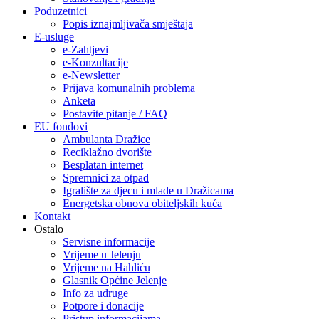
Poduzetnici
Popis iznajmljivača smještaja
E-usluge
e-Zahtjevi
e-Konzultacije
e-Newsletter
Prijava komunalnih problema
Anketa
Postavite pitanje / FAQ
EU fondovi
Ambulanta Dražice
Reciklažno dvorište
Besplatan internet
Spremnici za otpad
Igralište za djecu i mlade u Dražicama
Energetska obnova obiteljskih kuća
Kontakt
Ostalo
Servisne informacije
Vrijeme u Jelenju
Vrijeme na Hahliću
Glasnik Općine Jelenje
Info za udruge
Potpore i donacije
Pristup informacijama