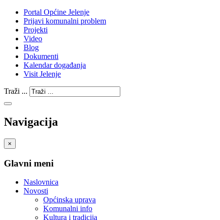
Portal Općine Jelenje
Prijavi komunalni problem
Projekti
Video
Blog
Dokumenti
Kalendar događanja
Visit Jelenje
Traži ...
Navigacija
×
Glavni meni
Naslovnica
Novosti
Općinska uprava
Komunalni info
Kultura i tradicija