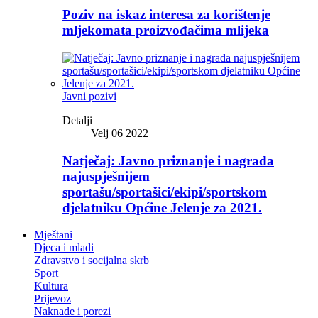
Poziv na iskaz interesa za korištenje
mljekomata proizvođačima mlijeka
Javni pozivi
Detalji
Velj 06 2022
Natječaj: Javno priznanje i nagrada
najuspješnijem
sportašu/sportašici/ekipi/sportskom
djelatniku Općine Jelenje za 2021.
Mještani
Djeca i mladi
Zdravstvo i socijalna skrb
Sport
Kultura
Prijevoz
Naknade i porezi