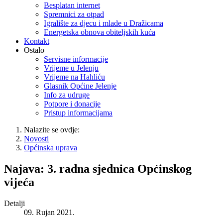
Besplatan internet
Spremnici za otpad
Igralište za djecu i mlade u Dražicama
Energetska obnova obiteljskih kuća
Kontakt
Ostalo
Servisne informacije
Vrijeme u Jelenju
Vrijeme na Hahliću
Glasnik Općine Jelenje
Info za udruge
Potpore i donacije
Pristup informacijama
Nalazite se ovdje:
Novosti
Općinska uprava
Najava: 3. radna sjednica Općinskog
vijeća
Detalji
09. Rujan 2021.