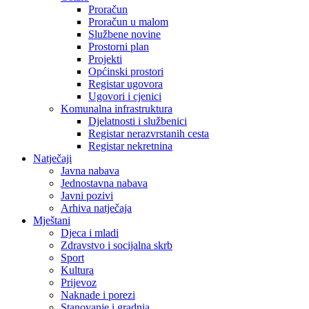
Proračun
Proračun u malom
Službene novine
Prostorni plan
Projekti
Općinski prostori
Registar ugovora
Ugovori i cjenici
Komunalna infrastruktura
Djelatnosti i službenici
Registar nerazvrstanih cesta
Registar nekretnina
Natječaji
Javna nabava
Jednostavna nabava
Javni pozivi
Arhiva natječaja
Mještani
Djeca i mladi
Zdravstvo i socijalna skrb
Sport
Kultura
Prijevoz
Naknade i porezi
Stanovanje i gradnja