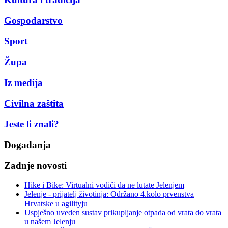
Gospodarstvo
Sport
Župa
Iz medija
Civilna zaštita
Jeste li znali?
Događanja
Zadnje novosti
Hike i Bike: Virtualni vodiči da ne lutate Jelenjem
Jelenje - prijatelj životinja: Održano 4.kolo prvenstva
Hrvatske u agilityju
Uspješno uveden sustav prikupljanje otpada od vrata do vrata
u našem Jelenju