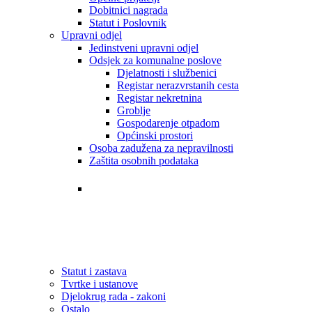
Dobitnici nagrada
Statut i Poslovnik
Upravni odjel
Jedinstveni upravni odjel
Odsjek za komunalne poslove
Djelatnosti i službenici
Registar nerazvrstanih cesta
Registar nekretnina
Groblje
Gospodarenje otpadom
Općinski prostori
Osoba zadužena za nepravilnosti
Zaštita osobnih podataka
Tvrtke i ustanove
Statut i zastava
Djelokrug rada - zakoni
Statut i zastava
Tvrtke i ustanove
Djelokrug rada - zakoni
Ostalo