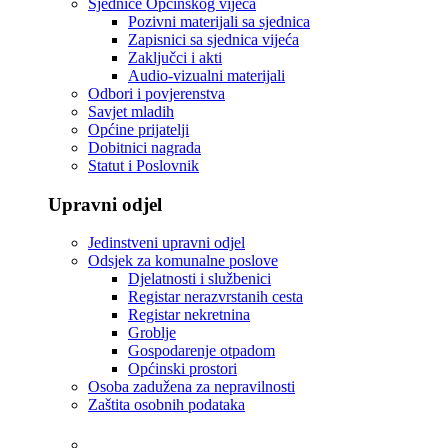
Sjednice Općinskog vijeća
Pozivni materijali sa sjednica
Zapisnici sa sjednica vijeća
Zaključci i akti
Audio-vizualni materijali
Odbori i povjerenstva
Savjet mladih
Općine prijatelji
Dobitnici nagrada
Statut i Poslovnik
Upravni odjel
Jedinstveni upravni odjel
Odsjek za komunalne poslove
Djelatnosti i službenici
Registar nerazvrstanih cesta
Registar nekretnina
Groblje
Gospodarenje otpadom
Općinski prostori
Osoba zadužena za nepravilnosti
Zaštita osobnih podataka
Tvrtke i ustanove