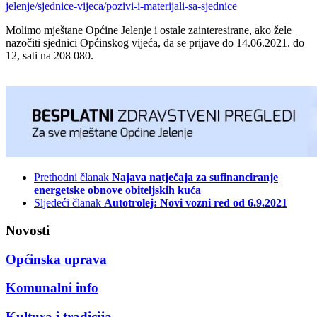
jelenje/sjednice-vijeca/pozivi-i-materijali-sa-sjednice
Molimo mještane Općine Jelenje i ostale zainteresirane, ako žele
nazočiti sjednici Općinskog vijeća, da se prijave do 14.06.2021. do
12, sati na 208 080.
Prethodni članak
Najava natječaja za sufinanciranje
energetske obnove obiteljskih kuća
Sljedeći članak
Autotrolej: Novi vozni red od 6.9.2021
Novosti
Općinska uprava
Komunalni info
Kultura i tradicija