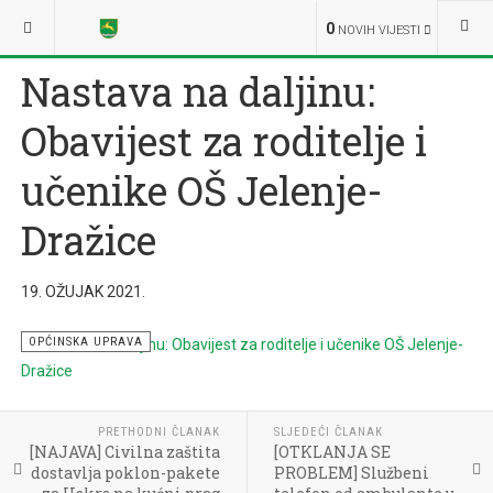
NALAZITE SE OVDJE:
NOVOSTI
OPĆINSKA UPRAVA
0
NOVIH VIJESTI
Nastava na daljinu:
Obavijest za roditelje i
učenike OŠ Jelenje-
Dražice
19. OŽUJAK 2021.
OPĆINSKA UPRAVA
PRETHODNI ČLANAK
SLJEDEĆI ČLANAK
[NAJAVA] Civilna zaštita
[OTKLANJA SE
dostavlja poklon-pakete
PROBLEM] Službeni