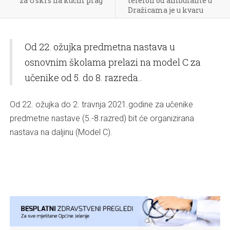
za Uskrs na kućni prag
telefon od ambulante u
Dražicama je u kvaru
Od 22. ožujka predmetna nastava u
osnovnim školama prelazi na model C za
učenike od 5. do 8. razreda..
Od 22. ožujka do 2. travnja 2021.godine za učenike
predmetne nastave (5.-8.razred) bit će organizirana
nastava na daljinu (Model C).