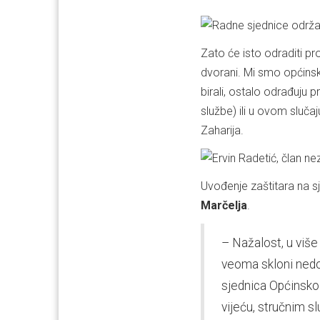
Zato će isto odraditi pr
dvorani. Mi smo općinski 
birali, ostalo odrađuju p
službe) ili u ovom slučaj
Zaharija.
Uvođenje zaštitara na s
Marčelja
.
– Nažalost, u više
veoma skloni nedo
sjednica Općinsko
vijeću, stručnim sl