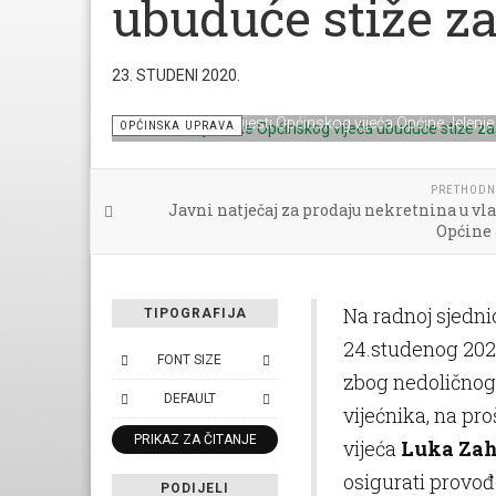
ubuduće stiže za
23. STUDENI 2020.
Prvi puta u povijesti Općinskog vijeća Općine Jelenje
OPĆINSKA UPRAVA
PRETHODN
Javni natječaj za prodaju nekretnina u vl
Općine 
Na radnoj sjednic
TIPOGRAFIJA
24.studenog 2020
FONT SIZE
zbog nedoličnog
DEFAULT
vijećnika, na pr
PRIKAZ ZA ČITANJE
vijeća
Luka Zah
osigurati provođ
PODIJELI