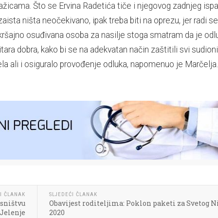
žicama. Što se Ervina Radetića tiče i njegovog zadnjeg isp
zaista ništa neočekivano, ipak treba biti na oprezu, jer radi se
ekršajno osuđivana osoba za nasilje stoga smatram da je odl
tara dobra, kako bi se na adekvatan način zaštitili svi sudioni
ela ali i osiguralo provođenje odluka, napomenuo je Marčelja.
I ČLANAK
SLJEDEĆI ČLANAK
asništvu
Obavijest roditeljima: Poklon paketi za Svetog N
Jelenje
2020