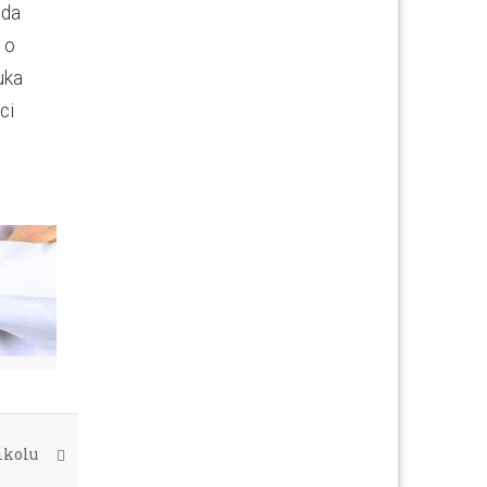
ada
 o
uka
ci
ikolu