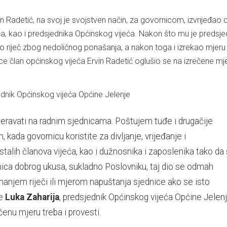
in Radetić, na svoj je svojstven način, za govornicom, izvrijeđao 
a, kao i predsjednika Općinskog vijeća. Nakon što mu je predsje
 riječ zbog nedoličnog ponašanja, a nakon toga i izrekao mjeru
e član općinskog vijeća Ervin Radetić oglušio se na izrečene mje
.
eravati na radnim sjednicama. Poštujem tuđe i drugačije
 kada govornicu koristite za divljanje, vrijeđanje i
alih članova vijeća, kao i dužnosnika i zaposlenika tako da
nica dobrog ukusa, sukladno Poslovniku, taj dio se odmah
anjem riječi ili mjerom napuštanja sjednice ako se isto
je
Luka Zaharija
, predsjednik Općinskog vijeća Općine Jelenj
čenu mjeru treba i provesti.