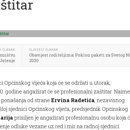
štitar
I ČLANAK
SLJEDEĆI ČLANAK
asništvu
Obavijest roditeljima: Poklon paketi za Svetog N
Jelenje
2020
i Općinskog vijeća koja će se održati u utorak,
. godine angažirat će se profesionalni zaštitar. Naime
 ponašanja od strane
Ervina Radetića
, nezavisnog
ošloj sjednici Općinskog vijeća, predsjednik Općinskog
arija
prisiljen je angažirati profesionalnu osobu koja 
enje odluke vezane uz red i mir na radnoj sjednici.