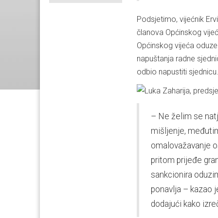
Podsjetimo, vijećnik Erv
članova Općinskog vijeć
Općinskog vijeća oduzeo
napuštanja radne sjednic
odbio napustiti sjednicu
– Ne želim se natj
mišljenje, međutim,
omalovažavanje ost
pritom prijeđe gra
sankcionira oduzim
ponavlja – kazao 
dodajući kako izre