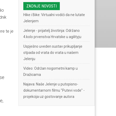
ZADNJE NOVOSTI
dio
Hike i Bike: Virtualni vodiči da ne lutate
dnik
Jelenjem
Jelenje - prijatelj životinja: Održano
re te je
4.kolo prvenstva Hrvatske u agilityju
Uspješno uveden sustav prikupljanje
otpada od vrata do vrata u našem
Jelenju
Video: Održan nogometni kamp u
Dražicama
 se
Najava: Naše Jelenje u putopisno-
dokumentarnom filmu "Putevi vode" -
projekcija uz gostovanje autora
e,