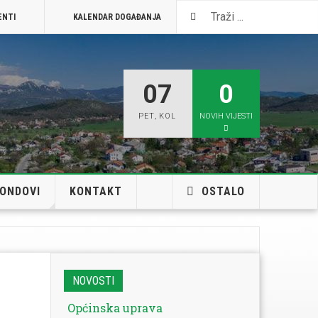
ENTI
KALENDAR DOGAĐANJA
VISIT JELENJE
07
0
PET
,
KOL
NOVIH VIJESTI
FONDOVI
KONTAKT
OSTALO
NOVOSTI
Općinska uprava