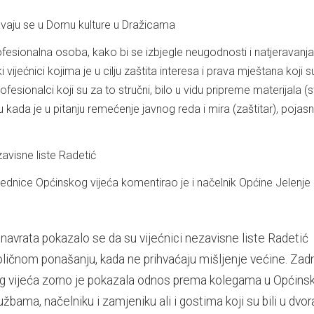
ofesionalna osoba, kako bi se izbjegle neugodnosti i natjeravanja
vijećnici kojima je u cilju zaštita interesa i prava mještana koji s
rofesionalci koji su za to stručni, bilo u vidu pripreme materijala (
u kada je u pitanju remećenje javnog reda i mira (zaštitar), pojasn
jednice Općinskog vijeća komentirao je i načelnik Općine Jelenje
 navrata pokazalo se da su vijećnici nezavisne liste Radetić
ličnom ponašanju, kada ne prihvaćaju mišljenje većine. Zad
g vijeća zorno je pokazala odnos prema kolegama u Općin
užbama, načelniku i zamjeniku ali i gostima koji su bili u dvor