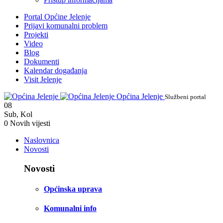
Portal Općine Jelenje
Prijavi komunalni problem
Projekti
Video
Blog
Dokumenti
Kalendar događanja
Visit Jelenje
Općina Jelenje
Službeni portal
08
Sub
,
Kol
0
Novih vijesti
Naslovnica
Novosti
Novosti
Općinska uprava
Komunalni info