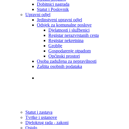
Dobitnici nagrada
Statut i Poslovnik
Upravni odjel
Jedinstveni upravni odjel
Odsjek za komunalne poslove
Djelatnosti i službenici
Registar nerazvrstanih cesta
Registar nekretnina
Groblje
Gospodarenje otpadom
Općinski prostori
Osoba zadužena za nepravilnosti
Zaštita osobnih podataka
Tvrtke i ustanove
Statut i zastava
Djelokrug rada - zakoni
Statut i zastava
Tvrtke i ustanove
Djelokrug rada - zakoni
Ostalo