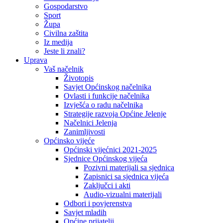
Gospodarstvo
Sport
Župa
Civilna zaštita
Iz medija
Jeste li znali?
Uprava
Vaš načelnik
Životopis
Savjet Općinskog načelnika
Ovlasti i funkcije načelnika
Izvješća o radu načelnika
Strategije razvoja Općine Jelenje
Načelnici Jelenja
Zanimljivosti
Općinsko vijeće
Općinski vijećnici 2021-2025
Sjednice Općinskog vijeća
Pozivni materijali sa sjednica
Zapisnici sa sjednica vijeća
Zaključci i akti
Audio-vizualni materijali
Odbori i povjerenstva
Savjet mladih
Općine prijatelji