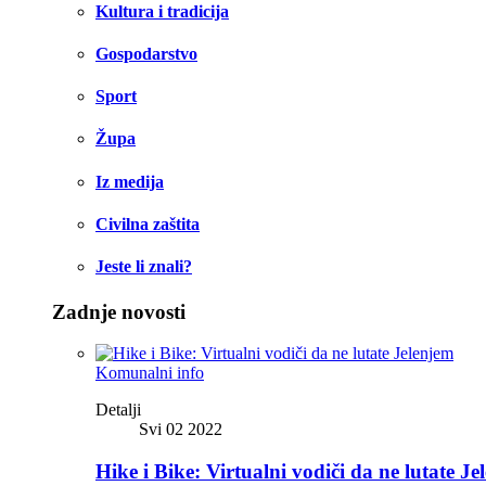
Kultura i tradicija
Gospodarstvo
Sport
Župa
Iz medija
Civilna zaštita
Jeste li znali?
Zadnje novosti
Komunalni info
Detalji
Svi 02 2022
Hike i Bike: Virtualni vodiči da ne lutate Je