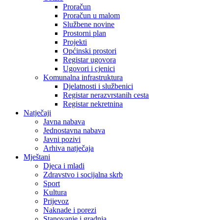
Proračun
Proračun u malom
Službene novine
Prostorni plan
Projekti
Općinski prostori
Registar ugovora
Ugovori i cjenici
Komunalna infrastruktura
Djelatnosti i službenici
Registar nerazvrstanih cesta
Registar nekretnina
Natječaji
Javna nabava
Jednostavna nabava
Javni pozivi
Arhiva natječaja
Mještani
Djeca i mladi
Zdravstvo i socijalna skrb
Sport
Kultura
Prijevoz
Naknade i porezi
Stanovanje i gradnja