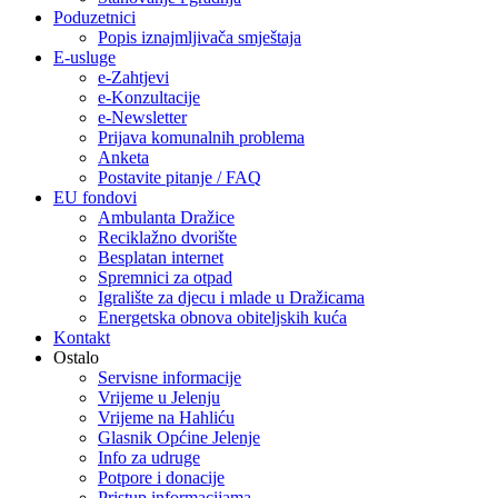
Poduzetnici
Popis iznajmljivača smještaja
E-usluge
e-Zahtjevi
e-Konzultacije
e-Newsletter
Prijava komunalnih problema
Anketa
Postavite pitanje / FAQ
EU fondovi
Ambulanta Dražice
Reciklažno dvorište
Besplatan internet
Spremnici za otpad
Igralište za djecu i mlade u Dražicama
Energetska obnova obiteljskih kuća
Kontakt
Ostalo
Servisne informacije
Vrijeme u Jelenju
Vrijeme na Hahliću
Glasnik Općine Jelenje
Info za udruge
Potpore i donacije
Pristup informacijama