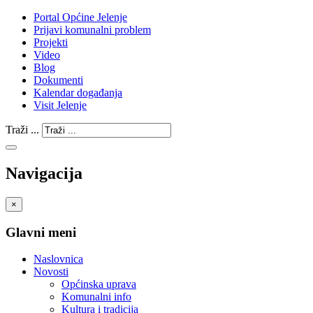
Portal Općine Jelenje
Prijavi komunalni problem
Projekti
Video
Blog
Dokumenti
Kalendar događanja
Visit Jelenje
Traži ...
Navigacija
×
Glavni meni
Naslovnica
Novosti
Općinska uprava
Komunalni info
Kultura i tradicija