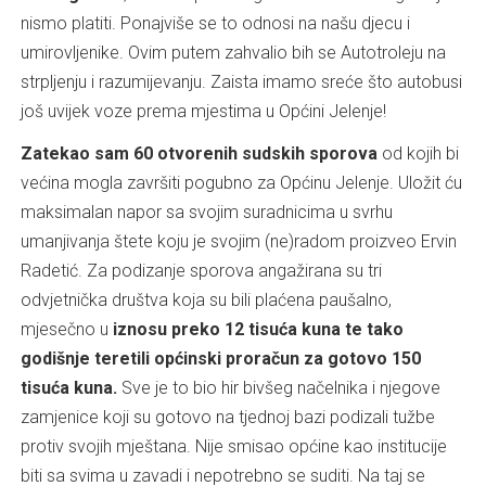
nismo platiti. Ponajviše se to odnosi na našu djecu i
umirovljenike. Ovim putem zahvalio bih se Autotroleju na
strpljenju i razumijevanju. Zaista imamo sreće što autobusi
još uvijek voze prema mjestima u Općini Jelenje!
Zatekao sam 60 otvorenih sudskih sporova
od kojih bi
većina mogla završiti pogubno za Općinu Jelenje. Uložit ću
maksimalan napor sa svojim suradnicima u svrhu
umanjivanja štete koju je svojim (ne)radom proizveo Ervin
Radetić. Za podizanje sporova angažirana su tri
odvjetnička društva koja su bili plaćena paušalno,
mjesečno u
iznosu preko 12 tisuća kuna te tako
godišnje teretili općinski proračun za gotovo 150
tisuća kuna.
Sve je to bio hir bivšeg načelnika i njegove
zamjenice koji su gotovo na tjednoj bazi podizali tužbe
protiv svojih mještana. Nije smisao općine kao institucije
biti sa svima u zavadi i nepotrebno se suditi. Na taj se