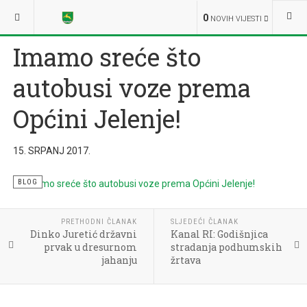
NALAZITE SE OVDJE:
NOVOSTI
IZ MEDIJA
0
NOVIH VIJESTI
Imamo sreće što
autobusi voze prema
Općini Jelenje!
15. SRPANJ 2017.
BLOG
PRETHODNI ČLANAK
SLJEDEĆI ČLANAK
Dinko Juretić državni
Kanal RI: Godišnjica
prvak u dresurnom
stradanja podhumskih
jahanju
žrtava