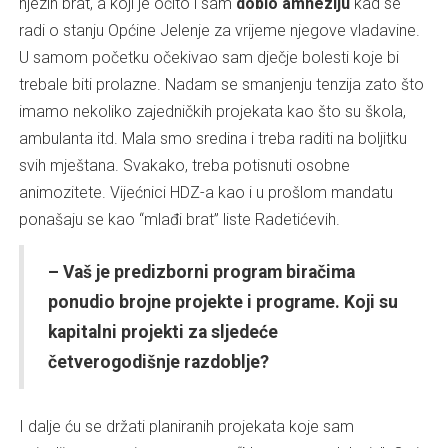
njezin brat, a koji je očito i sam
dobio amneziju
kad se
radi o stanju Općine Jelenje za vrijeme njegove vladavine.
U samom početku očekivao sam dječje bolesti koje bi
trebale biti prolazne. Nadam se smanjenju tenzija zato što
imamo nekoliko zajedničkih projekata kao što su škola,
ambulanta itd. Mala smo sredina i treba raditi na boljitku
svih mještana. Svakako, treba potisnuti osobne
animozitete. Vijećnici HDZ-a kao i u prošlom mandatu
ponašaju se kao “mlađi brat” liste Radetićevih.
– Vaš je predizborni program biračima
ponudio brojne projekte i programe. Koji su
kapitalni projekti za sljedeće
četverogodišnje razdoblje?
I dalje ću se držati planiranih projekata koje sam