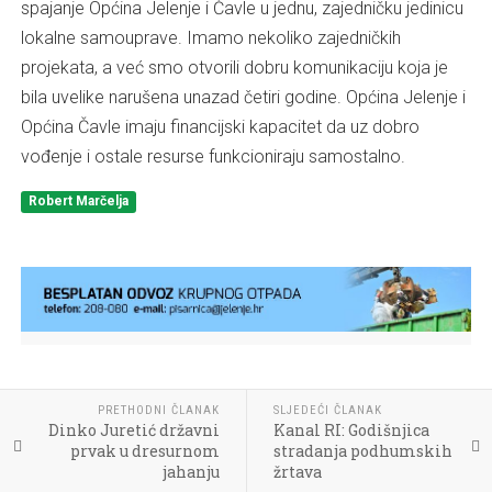
spajanje Općina Jelenje i Čavle u jednu, zajedničku jedinicu
lokalne samouprave. Imamo nekoliko zajedničkih
projekata, a već smo otvorili dobru komunikaciju koja je
bila uvelike narušena unazad četiri godine. Općina Jelenje i
Općina Čavle imaju financijski kapacitet da uz dobro
vođenje i ostale resurse funkcioniraju samostalno.
Robert Marčelja
PRETHODNI ČLANAK
SLJEDEĆI ČLANAK
Dinko Juretić državni
Kanal RI: Godišnjica
prvak u dresurnom
stradanja podhumskih
jahanju
žrtava