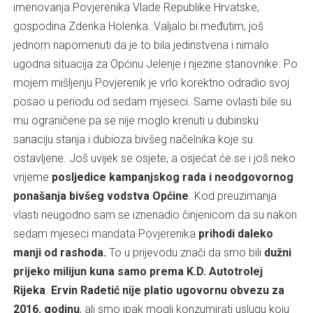
imenovanja Povjerenika Vlade Republike Hrvatske,
gospodina Zdenka Holenka. Valjalo bi međutim, još
jednom napomenuti da je to bila jedinstvena i nimalo
ugodna situacija za Općinu Jelenje i njezine stanovnike. Po
mojem mišljenju Povjerenik je vrlo korektno odradio svoj
posao u periodu od sedam mjeseci. Same ovlasti bile su
mu ograničene pa se nije moglo krenuti u dubinsku
sanaciju stanja i dubioza bivšeg načelnika koje su
ostavljene. Još uvijek se osjete, a osjećat će se i još neko
vrijeme
posljedice kampanjskog rada i neodgovornog
ponašanja bivšeg vodstva Općine
. Kod preuzimanja
vlasti neugodno sam se iznenadio činjenicom da su nakon
sedam mjeseci mandata Povjerenika
prihodi daleko
manji od rashoda.
To u prijevodu znači da smo bili
dužni
prijeko milijun kuna samo prema K.D. Autotrolej
Rijeka
.
Ervin Radetić nije platio ugovornu obvezu za
2016. godinu
, ali smo ipak mogli konzumirati uslugu koju