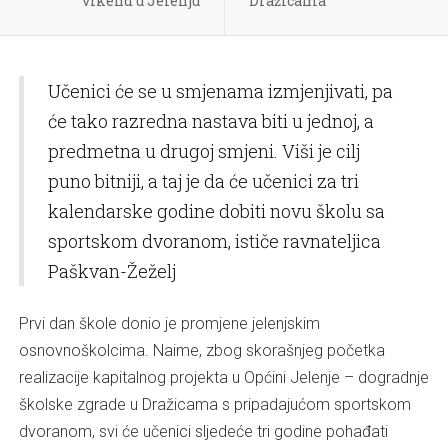
vikend u Jelenju
Dražicama
Učenici će se u smjenama izmjenjivati, pa
će tako razredna nastava biti u jednoj, a
predmetna u drugoj smjeni. Viši je cilj
puno bitniji, a taj je da će učenici za tri
kalendarske godine dobiti novu školu sa
sportskom dvoranom, ističe ravnateljica
Paškvan-Žeželj
Prvi dan škole donio je promjene jelenjskim
osnovnoškolcima. Naime, zbog skorašnjeg početka
realizacije kapitalnog projekta u Općini Jelenje – dogradnje
školske zgrade u Dražicama s pripadajućom sportskom
dvoranom, svi će učenici sljedeće tri godine pohađati