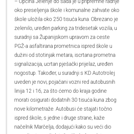
– Općina Jelenje do sada je u pripremne radnje
oko preseljenja škole i komunalne zahvate oko
škole uložila oko 250 tisuća kuna. Obrezano je
zelenilo, uređen parking za tridesetak vozila, u
suradnji sa Županijskom upravom za ceste
PGŽ-a asfaltirana prometnica ispred škole u
dužini od stotinjak metara, iscrtana prometna
signalizacija, ucrtan pješački prijelaz, uređen
nogostup. Također, u suradnji s KD Autotrolej
uveden je novi, pojačani vozni red autobusnih
linija 12 i 16, za što ćemo do kraja godine
morati osigurati dodatnih 30 tisuća kuna zbog
nove kilometraže. Autobusi će stajati točno
ispred škole, s jedne i druge strane, kaže
načelnik Marčelja, dodajući kako su veći dio