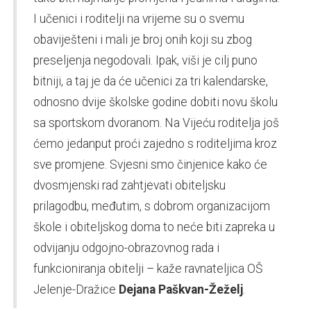
I učenici i roditelji na vrijeme su o svemu
obaviješteni i mali je broj onih koji su zbog
preseljenja negodovali. Ipak, viši je cilj puno
bitniji, a taj je da će učenici za tri kalendarske,
odnosno dvije školske godine dobiti novu školu
sa sportskom dvoranom. Na Vijeću roditelja još
ćemo jedanput proći zajedno s roditeljima kroz
sve promjene. Svjesni smo činjenice kako će
dvosmjenski rad zahtjevati obiteljsku
prilagodbu, međutim, s dobrom organizacijom
škole i obiteljskog doma to neće biti zapreka u
odvijanju odgojno-obrazovnog rada i
funkcioniranja obitelji – kaže ravnateljica OŠ
Jelenje-Dražice
Dejana Paškvan-Žeželj
.