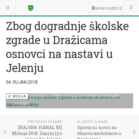
NALAZITE SE OVDJE:
NOVOSTI
IZ MEDIJA
0
NOVIH VIJESTI
Zbog dogradnje školske
zgrade u Dražicama
osnovci na nastavi u
Jelenju
04. RUJAN 2018.
Školska zgarada u Jelenju koju će pohađati svi jelenjski
IZ MEDIJA
osnovci
PRETHODNI ČLANAK
SLJEDEĆI ČLANAK
[NAJAVA: KANAL RI]
Spremni novci za
Mihoja 2018: Zanimljiv
obnovu ambulante u