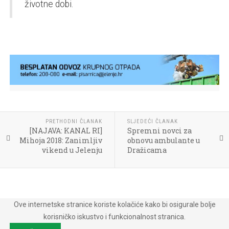
životne dobi.
PRETHODNI ČLANAK
SLJEDEĆI ČLANAK
[NAJAVA: KANAL RI]
Spremni novci za
Mihoja 2018: Zanimljiv
obnovu ambulante u
vikend u Jelenju
Dražicama
Ove internetske stranice koriste kolačiće kako bi osigurale bolje
korisničko iskustvo i funkcionalnost stranica.
Copyright © 2018 Općina Jelenje. Sva prava pridržana. •
Pristupaćnost mrežnih
stranica
•
Impressum