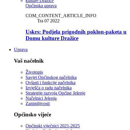
Općinska uprava
COM_CONTENT_ARTICLE_INFO
Tra 07 2022
Uskrs: Podjela prigodnih poklon-paketa u
Domu kulture Dražice
Uprava
Vaš načelnik
Životopis
Savjet Općinskog načelnika
Ovlasti i funkcije načelnika
Izvješća o radu načelnika
Strategije razvoja Općine Jelenje
Načelnici Jelenja
Zanimljivosti
Općinsko vijeće
Općinski vijećnici 2021-2025