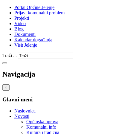
Portal Općine Jelenje
Prijavi komunalni problem
Projekti
Video
Blog
Dokumenti
Kalendar događanja
Visit Jelenje
Traži ...
Navigacija
×
Glavni meni
Naslovnica
Novosti
Općinska uprava
Komunalni info
Kultura i tradicija