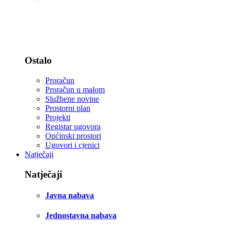
Statut i zastava
Djelokrug rada - zakoni
Ostalo
Proračun
Proračun u malom
Službene novine
Prostorni plan
Projekti
Registar ugovora
Općinski prostori
Ugovori i cjenici
Natječaji
Natječaji
Javna nabava
Jednostavna nabava