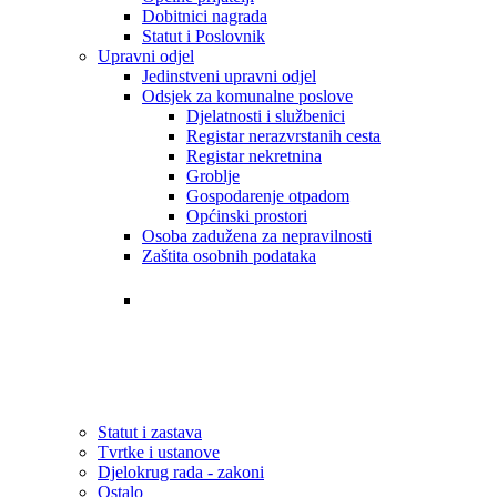
Dobitnici nagrada
Statut i Poslovnik
Upravni odjel
Jedinstveni upravni odjel
Odsjek za komunalne poslove
Djelatnosti i službenici
Registar nerazvrstanih cesta
Registar nekretnina
Groblje
Gospodarenje otpadom
Općinski prostori
Osoba zadužena za nepravilnosti
Zaštita osobnih podataka
Tvrtke i ustanove
Statut i zastava
Djelokrug rada - zakoni
Statut i zastava
Tvrtke i ustanove
Djelokrug rada - zakoni
Ostalo