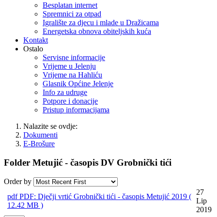
Besplatan internet
Spremnici za otpad
Igralište za djecu i mlade u Dražicama
Energetska obnova obiteljskih kuća
Kontakt
Ostalo
Servisne informacije
Vrijeme u Jelenju
Vrijeme na Hahliću
Glasnik Općine Jelenje
Info za udruge
Potpore i donacije
Pristup informacijama
Nalazite se ovdje:
Dokumenti
E-Brošure
Folder
Metujić - časopis DV Grobnički tići
Order by
27
pdf
PDF: Dječji vrtić Grobnički tići - časopis Metujić 2019
(
Lip
12.42 MB )
2019