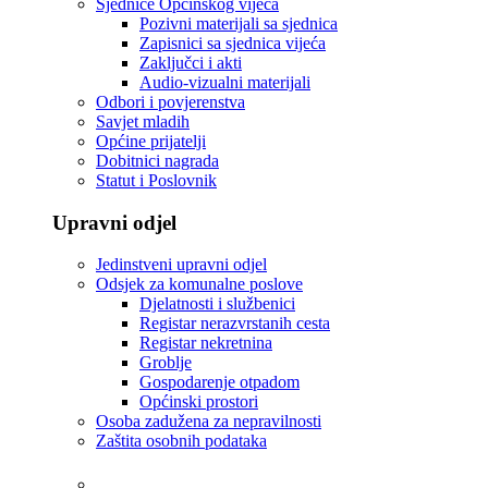
Sjednice Općinskog vijeća
Pozivni materijali sa sjednica
Zapisnici sa sjednica vijeća
Zaključci i akti
Audio-vizualni materijali
Odbori i povjerenstva
Savjet mladih
Općine prijatelji
Dobitnici nagrada
Statut i Poslovnik
Upravni odjel
Jedinstveni upravni odjel
Odsjek za komunalne poslove
Djelatnosti i službenici
Registar nerazvrstanih cesta
Registar nekretnina
Groblje
Gospodarenje otpadom
Općinski prostori
Osoba zadužena za nepravilnosti
Zaštita osobnih podataka
Tvrtke i ustanove