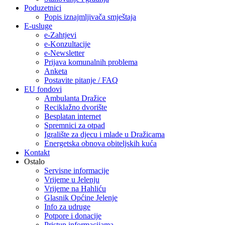
Poduzetnici
Popis iznajmljivača smještaja
E-usluge
e-Zahtjevi
e-Konzultacije
e-Newsletter
Prijava komunalnih problema
Anketa
Postavite pitanje / FAQ
EU fondovi
Ambulanta Dražice
Reciklažno dvorište
Besplatan internet
Spremnici za otpad
Igralište za djecu i mlade u Dražicama
Energetska obnova obiteljskih kuća
Kontakt
Ostalo
Servisne informacije
Vrijeme u Jelenju
Vrijeme na Hahliću
Glasnik Općine Jelenje
Info za udruge
Potpore i donacije
Pristup informacijama