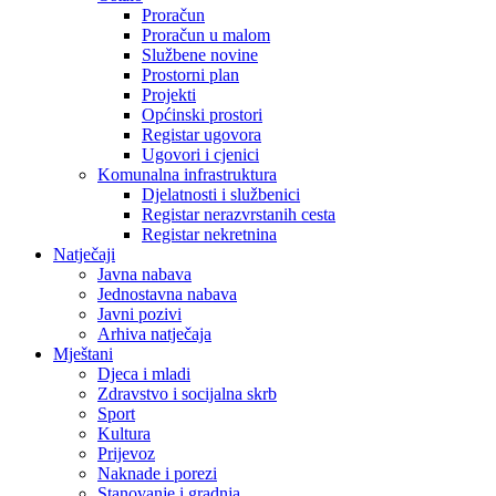
Proračun
Proračun u malom
Službene novine
Prostorni plan
Projekti
Općinski prostori
Registar ugovora
Ugovori i cjenici
Komunalna infrastruktura
Djelatnosti i službenici
Registar nerazvrstanih cesta
Registar nekretnina
Natječaji
Javna nabava
Jednostavna nabava
Javni pozivi
Arhiva natječaja
Mještani
Djeca i mladi
Zdravstvo i socijalna skrb
Sport
Kultura
Prijevoz
Naknade i porezi
Stanovanje i gradnja