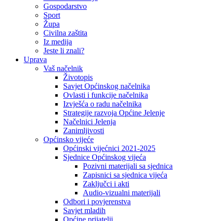
Gospodarstvo
Sport
Župa
Civilna zaštita
Iz medija
Jeste li znali?
Uprava
Vaš načelnik
Životopis
Savjet Općinskog načelnika
Ovlasti i funkcije načelnika
Izvješća o radu načelnika
Strategije razvoja Općine Jelenje
Načelnici Jelenja
Zanimljivosti
Općinsko vijeće
Općinski vijećnici 2021-2025
Sjednice Općinskog vijeća
Pozivni materijali sa sjednica
Zapisnici sa sjednica vijeća
Zaključci i akti
Audio-vizualni materijali
Odbori i povjerenstva
Savjet mladih
Općine prijatelji