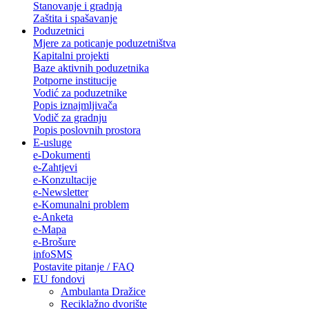
Stanovanje i gradnja
Zaštita i spašavanje
Poduzetnici
Mjere za poticanje poduzetništva
Kapitalni projekti
Baze aktivnih poduzetnika
Potporne institucije
Vodić za poduzetnike
Popis iznajmljivača
Vodič za gradnju
Popis poslovnih prostora
E-usluge
e-Dokumenti
e-Zahtjevi
e-Konzultacije
e-Newsletter
e-Komunalni problem
e-Anketa
e-Mapa
e-Brošure
infoSMS
Postavite pitanje / FAQ
EU fondovi
Ambulanta Dražice
Reciklažno dvorište