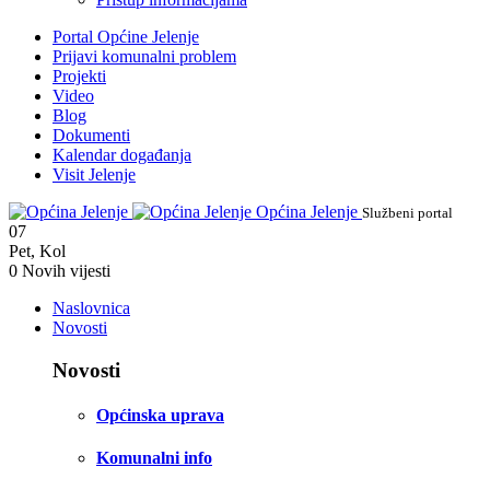
Portal Općine Jelenje
Prijavi komunalni problem
Projekti
Video
Blog
Dokumenti
Kalendar događanja
Visit Jelenje
Općina Jelenje
Službeni portal
07
Pet
,
Kol
0
Novih vijesti
Naslovnica
Novosti
Novosti
Općinska uprava
Komunalni info