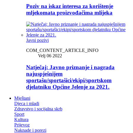
Poziv na iskaz interesa za korištenje
mljekomata proizvođačima mlijeka
Javni pozivi
COM_CONTENT_ARTICLE_INFO
Velj 06 2022
Natječaj: Javno priznanje i nagrada
najuspješnijem
sportašu/sportašici/ekipi/sportskom
djelatniku Općine Jelenje za 2021.
Mještani
Djeca i mladi
Zdravstvo i socijalna skrb
Sport
Kultura
Prijevoz
Naknade i porezi