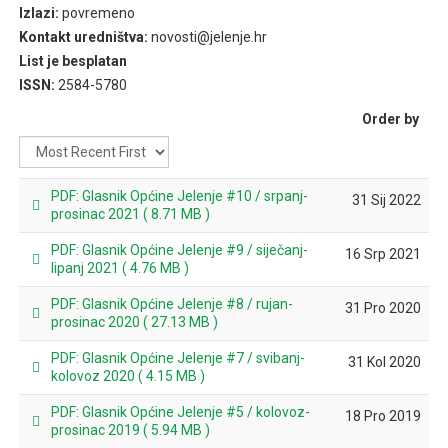
Izlazi:
povremeno
Kontakt uredništva:
novosti@jelenje.hr
List je besplatan
ISSN:
2584-5780
Order by
PDF: Glasnik Općine Jelenje #10 / srpanj-
31 Sij 2022
pdf
prosinac 2021
( 8.71 MB )
PDF: Glasnik Općine Jelenje #9 / siječanj-
16 Srp 2021
pdf
lipanj 2021
( 4.76 MB )
PDF: Glasnik Općine Jelenje #8 / rujan-
31 Pro 2020
pdf
prosinac 2020
( 27.13 MB )
PDF: Glasnik Općine Jelenje #7 / svibanj-
31 Kol 2020
pdf
kolovoz 2020
( 4.15 MB )
PDF: Glasnik Općine Jelenje #5 / kolovoz-
18 Pro 2019
pdf
prosinac 2019
( 5.94 MB )