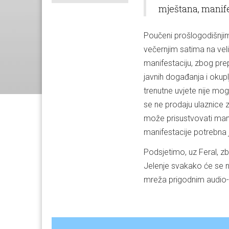
mještana, manife
Poučeni prošlogodišnjim
večernjim satima na veli
manifestaciju, zbog pr
javnih događanja i okupl
trenutne uvjete nije mo
se ne prodaju ulaznice za
može prisustvovati manif
manifestacije potrebna 
Podsjetimo, uz Feral, zb
Jelenje svakako će se 
mreža prigodnim audio-v