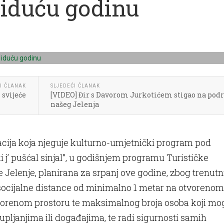
 iduću godinu
I ČLANAK
SLJEDEĆI ČLANAK
 svijeće
[VIDEO] Đir s Davorom Jurkotićem stigao na podr
našeg Jelenja
acija koja njeguje kulturno-umjetnički program pod
i j’ pušćal sinjal”, u godišnjem programu Turističke
 Jelenje, planirana za srpanj ove godine, zbog trenutn
ocijalne distance od minimalno 1 metar na otvorenom
tvorenom prostoru te maksimalnog broja osoba koji mo
upljanjima ili događajima, te radi sigurnosti samih