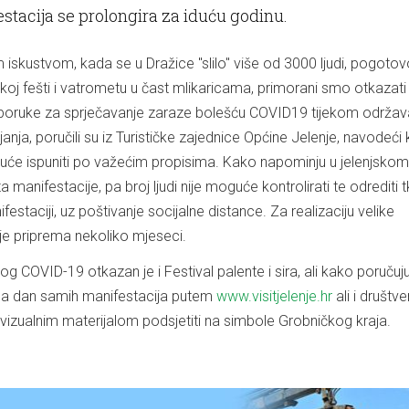
stacija se prolongira za iduću godinu.
 iskustvom, kada se u Dražice "slilo" više od 3000 ljudi, pogotov
koj fešti i vatrometu u čast mlikaricama, primorani smo otkazati
eporuke za sprječavanje zaraze bolešću COVID19 tijekom održav
janja, poručili su iz Turističke zajednice Općine Jelenje, navodeći
guće ispuniti po važećim propisima. Kako napominju u jelenjskom
 manifestacije, pa broj ljudi nije moguće kontrolirati te odrediti 
estaciji, uz poštivanje socijalne distance. Za realizaciju velike
je priprema nekoliko mjeseci.
og COVID-19 otkazan je i Festival palente i sira, ali kako poručuj
na dan samih manifestacija putem
www.visitjelenje.hr
ali i društve
izualnim materijalom podsjetiti na simbole Grobničkog kraja.