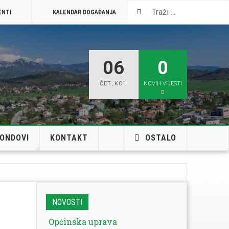
ENTI
KALENDAR DOGAĐANJA
VISIT JELENJE
06
0
ČET
,
KOL
NOVIH VIJESTI
FONDOVI
KONTAKT
OSTALO
NOVOSTI
Općinska uprava