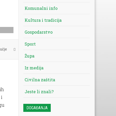
Komunalni info
Kultura i tradicija
Gospodarstvo
Sport
učje
Župa
Iz medija
Civilna zaštita
ih
Jeste li znali?
 i
gu
DOGAĐANJA