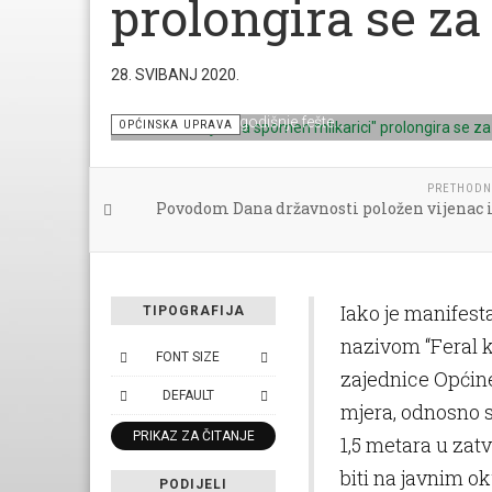
prolongira se za
28. SVIBANJ 2020.
Kadar s prošlogodišnje fešte...
OPĆINSKA UPRAVA
PRETHODN
Povodom Dana državnosti položen vijenac i
Iako je manifest
TIPOGRAFIJA
nazivom “Feral k
FONT SIZE
zajednice Općine
DEFAULT
mjera, odnosno s
PRIKAZ ZA ČITANJE
1,5 metara u za
biti na javnim ok
PODIJELI