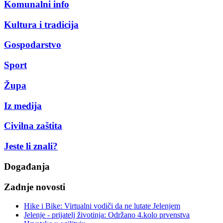
Komunalni info
Kultura i tradicija
Gospodarstvo
Sport
Župa
Iz medija
Civilna zaštita
Jeste li znali?
Događanja
Zadnje novosti
Hike i Bike: Virtualni vodiči da ne lutate Jelenjem
Jelenje - prijatelj životinja: Održano 4.kolo prvenstva