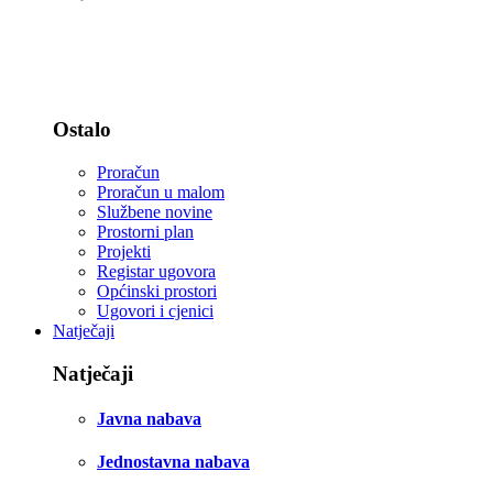
Statut i zastava
Djelokrug rada - zakoni
Ostalo
Proračun
Proračun u malom
Službene novine
Prostorni plan
Projekti
Registar ugovora
Općinski prostori
Ugovori i cjenici
Natječaji
Natječaji
Javna nabava
Jednostavna nabava