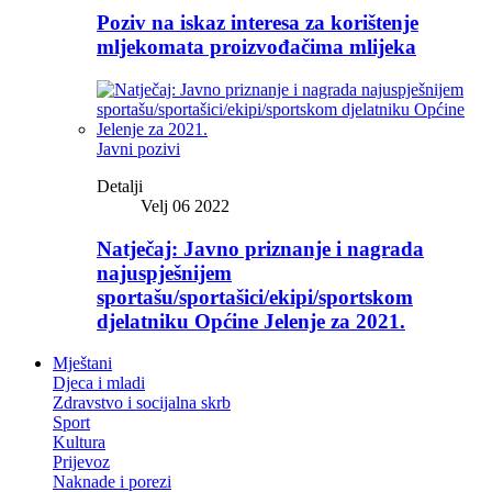
Poziv na iskaz interesa za korištenje
mljekomata proizvođačima mlijeka
Javni pozivi
Detalji
Velj 06 2022
Natječaj: Javno priznanje i nagrada
najuspješnijem
sportašu/sportašici/ekipi/sportskom
djelatniku Općine Jelenje za 2021.
Mještani
Djeca i mladi
Zdravstvo i socijalna skrb
Sport
Kultura
Prijevoz
Naknade i porezi