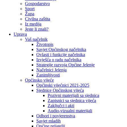
Gospodarstvo
Sport
Župa
Civilna zaštita
Iz medija
Jeste li znali?
Uprava
Vaš načelnik
Životopis
Savjet Općinskog načelnika
Ovlasti i funkcije načelnika
Izvješća o radu načelnika
Strategije razvoja Općine Jelenje
Načelnici Jelenja
Zanimljivosti
Općinsko vijeće
Općinski vijećnici 2021-2025
Sjednice Općinskog vijeća
Pozivni materijali sa sjednica
Zapisnici sa sjednica vijeća
Zaključci i akti
Audio-vizualni materijali
Odbori i povjerenstva
Savjet mladih
Općine prijatelji