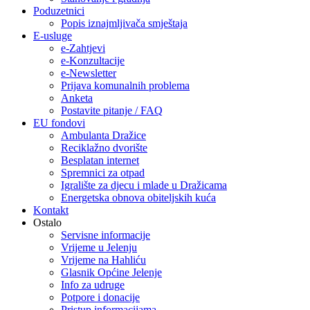
Poduzetnici
Popis iznajmljivača smještaja
E-usluge
e-Zahtjevi
e-Konzultacije
e-Newsletter
Prijava komunalnih problema
Anketa
Postavite pitanje / FAQ
EU fondovi
Ambulanta Dražice
Reciklažno dvorište
Besplatan internet
Spremnici za otpad
Igralište za djecu i mlade u Dražicama
Energetska obnova obiteljskih kuća
Kontakt
Ostalo
Servisne informacije
Vrijeme u Jelenju
Vrijeme na Hahliću
Glasnik Općine Jelenje
Info za udruge
Potpore i donacije
Pristup informacijama