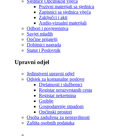
Sjednice Općinskog vijeća
Pozivni materijali sa sjednica
Zapisnici sa sjednica vijeća
Zaključci i akti
Audio-vizualni materijali
Odbori i povjerenstva
Savjet mladih
Općine prijatelji
Dobitnici nagrada
Statut i Poslovnik
Upravni odjel
Jedinstveni upravni odjel
Odsjek za komunalne poslove
Djelatnosti i službenici
Registar nerazvrstanih cesta
Registar nekretnina
Groblje
Gospodarenje otpadom
Općinski prostori
Osoba zadužena za nepravilnosti
Zaštita osobnih podataka
Tvrtke i ustanove