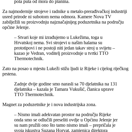
pola puta od mora do planina.
Za najmodernije strojeve i radnike u metalo-prerađivačkoj industriji
usred prirode ni subotom nema odmora. Kamere Nova TV
zabilježili su proizvodnju najznačajnijeg poduzetnika na području
općine Jelenje.
– Stvari koje mi izrađujemo u Lukežima, toga u
Hrvatskoj nema. Svi strojevi u našim halama su
prototipovi i ne postoji niti jedan takav stroj u svijetu –
kazao je Vedran, voditelj proizvodnje u tvrtki TTO
Thermotechnik.
Zato na posao u mjestu Lukeži stižu ljudi iz Rijeke i cijelog riječkog
prstena.
Zadnje dvije godine smo narasli sa 70 djelatnika na 131
djelatnika – kazala je Tamara Vukušić, članica uprave
TTO Thermotechnik.
Magnet za poduzetnike je i nova industrijska zona.
– Nismo imali adekvatan prostor na području Rijeke
onda smo se odlučili preseliti ovdje u Općinu Jelenje jer
su nam pružili ono što tamo nismo imali – prepričala je
svoja iskustva Suzana Horvat, zamjenica direktora