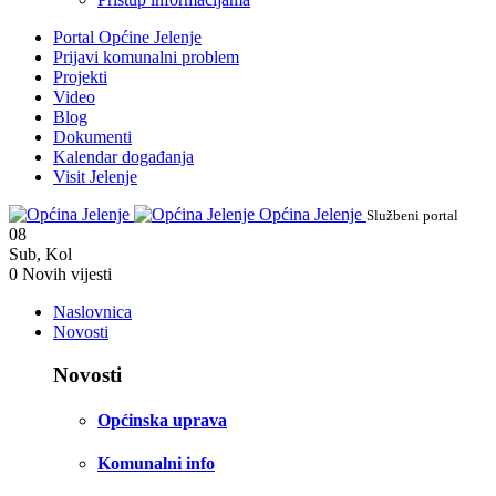
Portal Općine Jelenje
Prijavi komunalni problem
Projekti
Video
Blog
Dokumenti
Kalendar događanja
Visit Jelenje
Općina Jelenje
Službeni portal
08
Sub
,
Kol
0
Novih vijesti
Naslovnica
Novosti
Novosti
Općinska uprava
Komunalni info