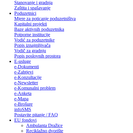
Stanovanje i gradnja
Zaštita i spašavanje
Poduzetnici
Mjere za poticanje poduzetništva
Kapitalni projekti
Baze aktivnih poduzetnika
Potporne institucije
Vodić za poduzetnike
Popis iznajmljivača
Vodič za gradnju
Popis poslovnih prostora
E-usluge
e-Dokumenti
e-Zahtjevi
e-Konzultacije
e-Newsletter
e-Komunalni problem
e-Anketa
e-Mapa
e-Brošure
infoSMS
Postavite pitanje / FAQ
EU fondovi
Ambulanta Dražice
Reciklažno dvorište