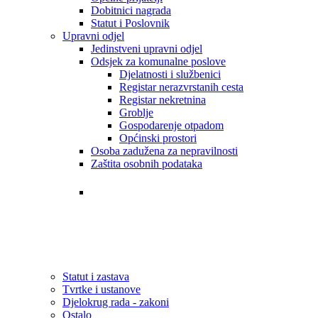
Dobitnici nagrada
Statut i Poslovnik
Upravni odjel
Jedinstveni upravni odjel
Odsjek za komunalne poslove
Djelatnosti i službenici
Registar nerazvrstanih cesta
Registar nekretnina
Groblje
Gospodarenje otpadom
Općinski prostori
Osoba zadužena za nepravilnosti
Zaštita osobnih podataka
Tvrtke i ustanove
Statut i zastava
Djelokrug rada - zakoni
Statut i zastava
Tvrtke i ustanove
Djelokrug rada - zakoni
Ostalo