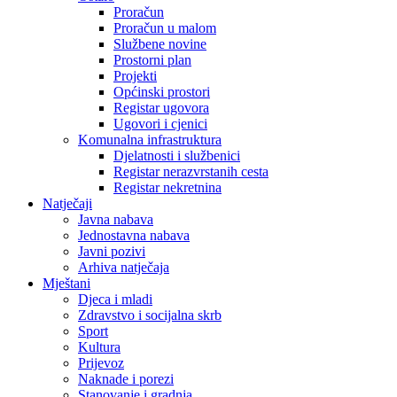
Proračun
Proračun u malom
Službene novine
Prostorni plan
Projekti
Općinski prostori
Registar ugovora
Ugovori i cjenici
Komunalna infrastruktura
Djelatnosti i službenici
Registar nerazvrstanih cesta
Registar nekretnina
Natječaji
Javna nabava
Jednostavna nabava
Javni pozivi
Arhiva natječaja
Mještani
Djeca i mladi
Zdravstvo i socijalna skrb
Sport
Kultura
Prijevoz
Naknade i porezi
Stanovanje i gradnja