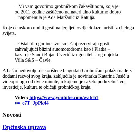
– Mi vam govorimo grobničkom čakavštinom, koja je
od 2011 godine zaštićeno nematerijalno kulturno dobro
– napomenula je Ada Maršanić iz Ratulja.
Koje će uskoro nuditi gostima jer, ljeti ovdje dolaze turisti iz cijeloga
svijeta.
– Ostali dio godine svoj smještaj rezerviraju gosti
zahvaljujući blizini automotodroma kao i Platka –
kazao je Sandi Bujan Cvecić iz ugostiteljskog objekta
Villa S&S – Čavle.
A baš u nedovoljno iskorištene blagodati Grobničani polažu nade za
dodatni razvoj svog kraja, zaključila je novinarka Katarina Jusić u
videoprilogu od dvije minute, u kojemu je sažeto poduzetništvo,
investicije, kultura te običaji grobničkog kraja.
Video:
https://www.youtube.com/watch?
v=_e7T_JpPk44
Novosti
Općinska uprava