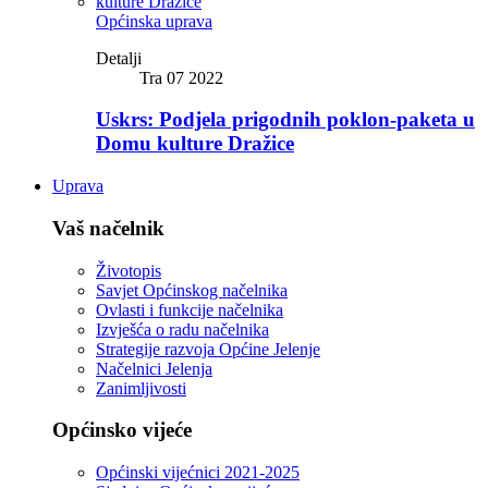
Općinska uprava
Detalji
Tra 07 2022
Uskrs: Podjela prigodnih poklon-paketa u
Domu kulture Dražice
Uprava
Vaš načelnik
Životopis
Savjet Općinskog načelnika
Ovlasti i funkcije načelnika
Izvješća o radu načelnika
Strategije razvoja Općine Jelenje
Načelnici Jelenja
Zanimljivosti
Općinsko vijeće
Općinski vijećnici 2021-2025