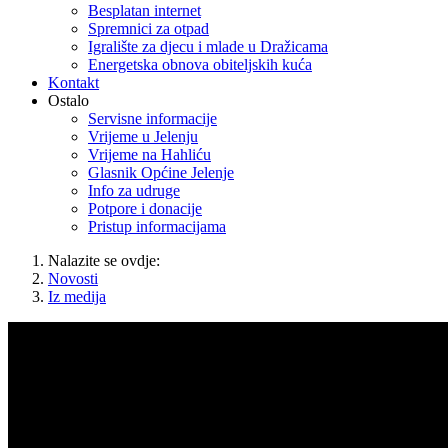
Besplatan internet
Spremnici za otpad
Igralište za djecu i mlade u Dražicama
Energetska obnova obiteljskih kuća
Kontakt
Ostalo
Servisne informacije
Vrijeme u Jelenju
Vrijeme na Hahliću
Glasnik Općine Jelenje
Info za udruge
Potpore i donacije
Pristup informacijama
Nalazite se ovdje:
Novosti
Iz medija