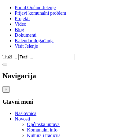
Portal Općine Jelenje
Prijavi komunalni problem
Projekti
Video
Blog
Dokumenti
Kalendar događanja
Visit Jelenje
Traži ...
Navigacija
×
Glavni meni
Naslovnica
Novosti
Općinska uprava
Komunalni info
Kultura i tradicija