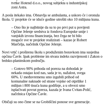
tvrtke Hotend d.o.o., novog subjekta u industrijskoj
zoni Astra.
A posla itekako ima. Obnavlja se ambulanta, a uskoro će i oronula
škola. U projekte će se iduće godine utrošiti oko 10 milijuna kuna.
– Ono što je najbitnije da su to po prvi put u povijesti
Općine Jelenje sredstva iz fondova Europske unije i
vanjskih izvora financiranja, bez čega ne bi bilo
moguće sve te projekte realizirati – kazao je Robert
Marčelja, načelnik Općine Jelenje.
Novi vrtić i proširenu školu s produženim boravkom ima susjedna
općina Čavle. Ipak probleme im stvara indeks razvijenosti i Zakon o
brdsko-planinskom području.
– Gotovo 90% prihoda od poreza na dohodak je
nekada ostajao kod nas, sada je to, nažalost, svega
60%. U međuvremenu smo izgubili prihod od
komunalne naknade od strane vojske od otprilike 1
milijun i 800 tisuća kuna godišnje, a u obvezi smo
isplaćivati povrat poreza, kazala je Ivana Cvitan-Polić,
načelnica Općine Čavle.
Običaji su ono čime se na Grobišćini ponose sve generacije.